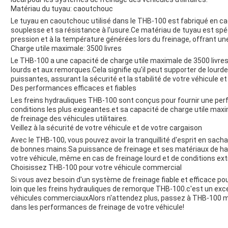
Matériau du tuyau: caoutchouc
Le tuyau en caoutchouc utilisé dans le THB-100 est fabriqué en ca
souplesse et sa résistance à l'usure.Ce matériau de tuyau est spéc
pression et à la température générées lors du freinage, offrant un
Charge utile maximale: 3500 livres
Le THB-100 a une capacité de charge utile maximale de 3500 livres, 
lourds et aux remorques.Cela signifie qu'il peut supporter de lour
puissantes, assurant la sécurité et la stabilité de votre véhicule e
Des performances efficaces et fiables
Les freins hydrauliques THB-100 sont conçus pour fournir une per
conditions les plus exigeantes.et sa capacité de charge utile maxim
de freinage des véhicules utilitaires.
Veillez à la sécurité de votre véhicule et de votre cargaison
Avec le THB-100, vous pouvez avoir la tranquillité d'esprit en sach
de bonnes mains.Sa puissance de freinage et ses matériaux de haute
votre véhicule, même en cas de freinage lourd et de conditions ex
Choisissez THB-100 pour votre véhicule commercial
Si vous avez besoin d'un système de freinage fiable et efficace p
loin que les freins hydrauliques de remorque THB-100.c'est un exce
véhicules commerciauxAlors n'attendez plus, passez à THB-100 mai
dans les performances de freinage de votre véhicule!