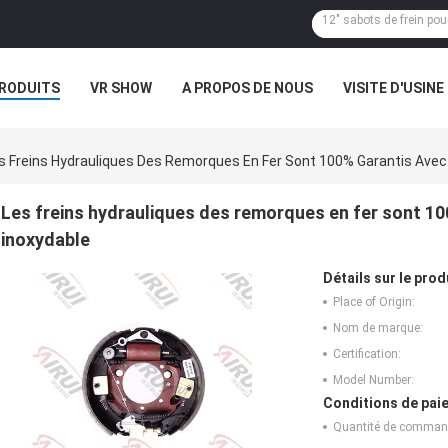
RODUITS
VR SHOW
A PROPOS DE NOUS
VISITE D'USINE
S
s Freins Hydrauliques Des Remorques En Fer Sont 100% Garantis Avec 
Les freins hydrauliques des remorques en fer sont 10
inoxydable
Détails sur le prod
Place of Origin:
Nom de marque:
Certification:
Model Number:
Conditions de paie
Quantité de comman