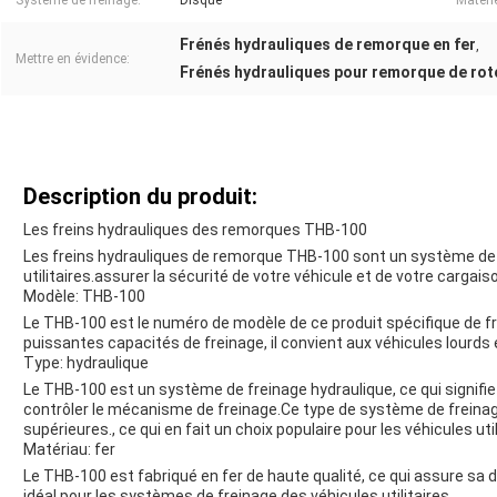
Système de freinage:
Disque
Matérie
Frénés hydrauliques de remorque en fer
,
Mettre en évidence:
Frénés hydrauliques pour remorque de roto
Description du produit:
Les freins hydrauliques des remorques THB-100
Les freins hydrauliques de remorque THB-100 sont un système de f
utilitaires.assurer la sécurité de votre véhicule et de votre cargais
Modèle: THB-100
Le THB-100 est le numéro de modèle de ce produit spécifique de f
puissantes capacités de freinage, il convient aux véhicules lourds
Type: hydraulique
Le THB-100 est un système de freinage hydraulique, ce qui signifie q
contrôler le mécanisme de freinage.Ce type de système de freinag
supérieures., ce qui en fait un choix populaire pour les véhicules util
Matériau: fer
Le THB-100 est fabriqué en fer de haute qualité, ce qui assure sa du
idéal pour les systèmes de freinage des véhicules utilitaires.