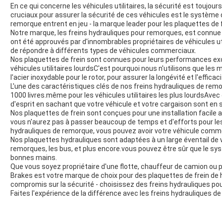
En ce qui concerne les véhicules utilitaires, la sécurité est toujours
cruciaux pour assurer la sécurité de ces véhicules est le système d
remorque entrent en jeu - la marque leader pour les plaquettes de
Notre marque, les freins hydrauliques pour remorques, est connue 
ont été approuvés par d'innombrables propriétaires de véhicules 
de répondre à différents types de véhicules commerciaux.
Nos plaquettes de frein sont connues pour leurs performances exce
véhicules utilitaires lourdsC'est pourquoi nous n'utilisons que les 
l'acier inoxydable pour le rotor, pour assurer la longévité et l'effica
L'une des caractéristiques clés de nos freins hydrauliques de rem
1000 livres.même pour les véhicules utilitaires les plus lourdsAvec 
d'esprit en sachant que votre véhicule et votre cargaison sont en s
Nos plaquettes de frein sont conçues pour une installation facile 
vous n'aurez pas à passer beaucoup de temps et d'efforts pour les 
hydrauliques de remorque, vous pouvez avoir votre véhicule commer
Nos plaquettes hydrauliques sont adaptées à un large éventail de vé
remorques, les bus, et plus encore.vous pouvez être sûr que le sys
bonnes mains.
Que vous soyez propriétaire d'une flotte, chauffeur de camion ou prop
Brakes est votre marque de choix pour des plaquettes de frein de h
compromis sur la sécurité - choisissez des freins hydrauliques po
Faites l'expérience de la différence avec les freins hydrauliques d