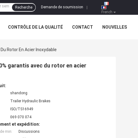
Demande de soumission
Recherche
|
French
CONTRÔLE DE LA QUALITÉ
CONTACT
NOUVELLES
Du Rotor En Acier Inoxydable
0% garantis avec du rotor en acier
uit:
shandong
Trailer Hydraulic Brakes
ISO/TS16949
069 070 074
ment et expédition:
de min:
Discussions