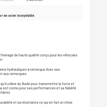
l de piston:
D'aluminium
r en acier inoxydable
reinage de haute qualité conçu pour les véhicules
on.
reins hydrauliques à remorque.Avec ses
 et aux remorques.
u'il utilise du fluide pour transmettre la force et
e est connu pour ses performances et sa fiabilité
itaires.
rabilité et sa résistance.ce qui en fait un choix