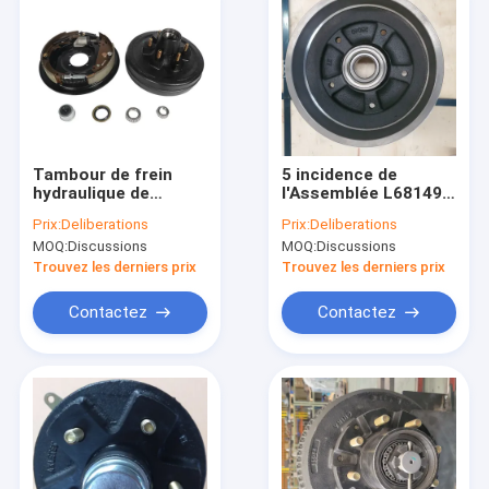
Tambour de frein
5 incidence de
hydraulique de
l'Assemblée L68149
remorque de 6
LM67048 de tambour
Prix:
Deliberations
Prix:
Deliberations
goujons Dexter
de frein de remorque
MOQ:
Discussions
MOQ:
Discussions
Lippert compatible
des goujons
ALKO
250x40mm
Trouvez les derniers prix
Trouvez les derniers prix
Contactez
Contactez
Aperçu
Produits
VR Show