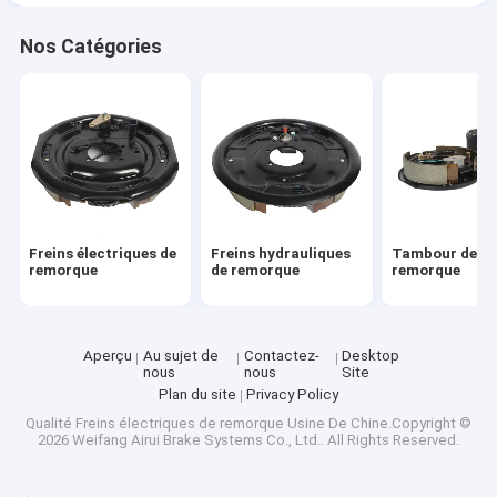
Nos Catégories
Freins électriques de
Freins hydrauliques
Tambour de fr
remorque
de remorque
remorque
Aperçu
Au sujet de
Contactez-
Desktop
nous
nous
Site
Plan du site
Privacy Policy
Qualité
Freins électriques de remorque
Usine De Chine.Copyright ©
2026 Weifang Airui Brake Systems Co., Ltd.. All Rights Reserved.