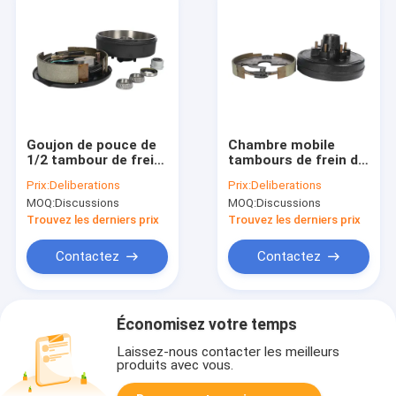
Goujon de pouce de
Chambre mobile
1/2 tambour de frein
tambours de frein de
de remorque de 10
remorque de 12
Prix:
Deliberations
Prix:
Deliberations
pouces Assemblée
pouces remorque
MOQ:
Discussions
MOQ:
Discussions
de hub de remorque
Axle Hub Assembly
de bateau de 5
de 6 crochets
Trouvez les derniers prix
Trouvez les derniers prix
crochets
Contactez
Contactez
Économisez votre temps
Laissez-nous contacter les meilleurs
produits avec vous.