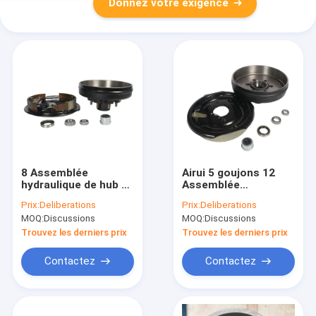
Donnez votre exigence
8 Assemblée
Airui 5 goujons 12
hydraulique de hub de
Assemblée
remorque de
autoréglable de hub
Prix:
Deliberations
Prix:
Deliberations
rechange de tambour
de la remorque de
MOQ:
Discussions
MOQ:
Discussions
de frein de remorque
tambour de frein de
de pouce des
pouce 5x5
Trouvez les derniers prix
Trouvez les derniers prix
goujons 12x2
Contactez
Contactez