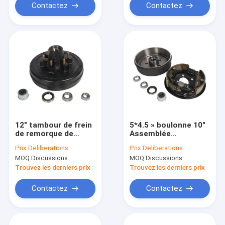
Contactez
Contactez
12" tambour de frein
5*4.5 » boulonne 10"
de remorque de
Assemblée
pouce *2
hydraulique de hub de
Prix:
Deliberations
Prix:
Deliberations
boulon de remorque
MOQ:
Discussions
MOQ:
Discussions
de 5 crochets de
tambour de frein de
Trouvez les derniers prix
Trouvez les derniers prix
la remorque X2
Contactez
Contactez