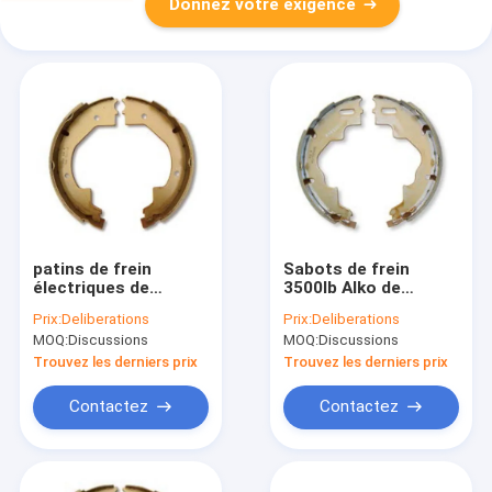
Donnez votre exigence
patins de frein
Sabots de frein
électriques de
3500lb Alko de
remorque de 4400lb
remorque d'ODM
Prix:
Deliberations
Prix:
Deliberations
10 x 2,25 Dexter
10x2.25 d'OEM
MOQ:
Discussions
MOQ:
Discussions
sabots de frein de 10
sabots de frein de 10
pouces
pouces
Trouvez les derniers prix
Trouvez les derniers prix
Contactez
Contactez