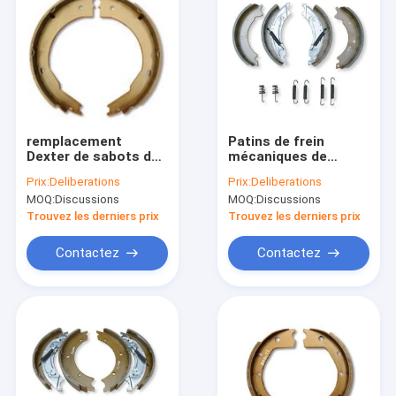
remplacement
Patins de frein
Dexter de sabots de
mécaniques de
frein de remorque de
remorque d'OEM 750-
Prix:
Deliberations
Prix:
Deliberations
12V 12 x 2 7000 livres
1500kg pour semi
MOQ:
Discussions
MOQ:
Discussions
Axle Brake Shoes
des camions
Trouvez les derniers prix
Trouvez les derniers prix
Contactez
Contactez
Aperçu
Produits
VR Show