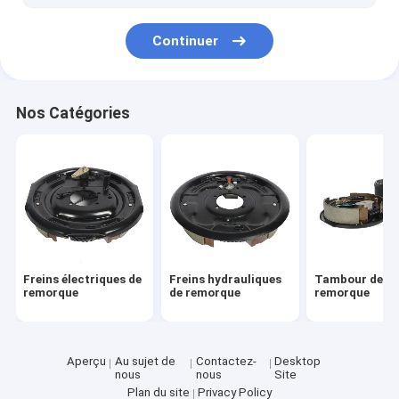
Axes de torsion de remorque
Continuer
Sabots de frein de remorque
Nos Catégories
Freins électriques de
Freins hydrauliques
Tambour de fr
remorque
de remorque
remorque
Aperçu
Au sujet de
Contactez-
Desktop
nous
nous
Site
Plan du site
Privacy Policy