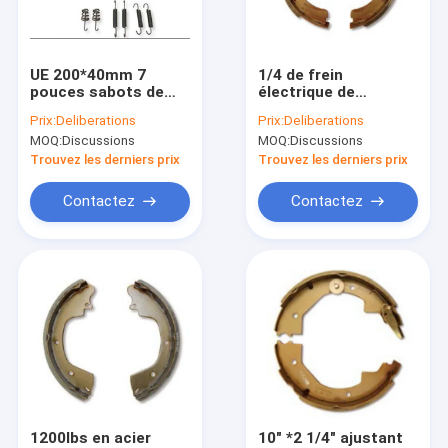
A propos de nous
Visite d'usine
UE 200*40mm 7
1/4 de frein
pouces sabots de
électrique de
Contrôle de la qualité
frein mécaniques de
remorque de
Prix:
Deliberations
Prix:
Deliberations
9 pouces pour semi
Dacromet B07E 7-1
MOQ:
Discussions
MOQ:
Discussions
des remorques
patin la charge utile
Contact
750kg
Trouvez les derniers prix
Trouvez les derniers prix
nouvelles
Contactez
Contactez
Tous les cas
Freins électriques de remorque
Freins hydrauliques de remorque
Tambour de frein de remorque
1200lbs en acier
10" *2 1/4" ajustant