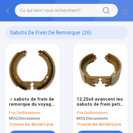
Sabots De Frein De Remorque
(26)
» sabots de frein de
12.25x4 avancent les
remorque du voyage
sabots de frein petit
12.25*5
à petit électriques
Prix:
Deliberations
Prix:
Deliberations
MOQ:
Discussions
MOQ:
Discussions
Trouvez les derniers prix
Trouvez les derniers prix