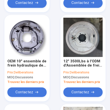
Contactez
Contactez
OEM 10" ensemble de
12" 3500Lbs à l'ODM
frein hydraulique de
d'Assemblée de frein
*2-1/4 » Dacromet
à main de la main
Prix:
Deliberations
Prix:
Deliberations
pour la remorque
7000Lbs
MOQ:
Discussions
MOQ:
Discussions
Trouvez les derniers prix
Trouvez les derniers prix
Contactez
Contactez