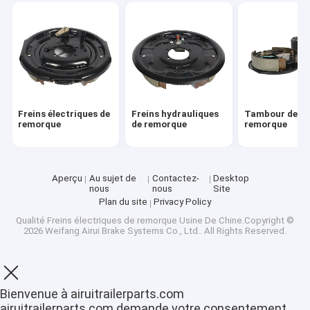
Freins électriques de
Freins hydrauliques
Tambour de fr
remorque
de remorque
remorque
Aperçu
Au sujet de
Contactez-
Desktop
nous
nous
Site
Plan du site
Privacy Policy
Qualité
Freins électriques de remorque
Usine De Chine.Copyright ©
Aperçu
2026 Weifang Airui Brake Systems Co., Ltd.. All Rights Reserved.
Produits
VR Show
Bienvenue à airuitrailerparts.com
airuitrailerparts.com demande votre consentement