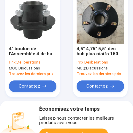
4" boulon de
4,5" 4,75" 5,5" des
l'Assemblée 4 de hub
hub plus oisifs 1500-
de remorque d'Axle
2500kg de remorque
Prix:
Deliberations
Prix:
Deliberations
Idler Hub HT250
de PCD Assemblée
MOQ:
Discussions
MOQ:
Discussions
QT450 de remorque
de moyeu de roue de
de PCD
5 crochets
Trouvez les derniers prix
Trouvez les derniers prix
Contactez
Contactez
Économisez votre temps
Laissez-nous contacter les meilleurs
produits avec vous.