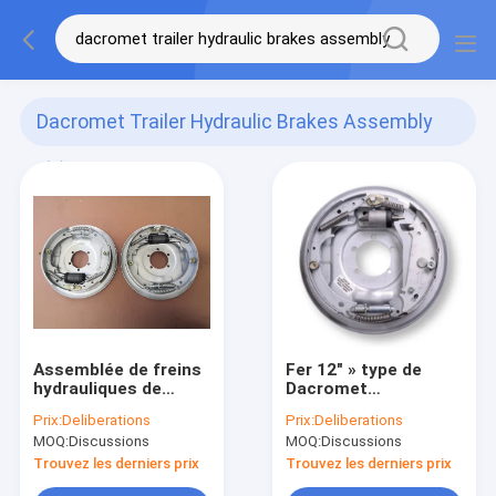
Dacromet Trailer Hydraulic Brakes Assembly
(6)
Assemblée de freins
Fer 12" » type de
hydrauliques de
Dacromet
remorque de
d'Assemblée de
Prix:
Deliberations
Prix:
Deliberations
Dacromet ensemble
freins hydrauliques
MOQ:
Discussions
MOQ:
Discussions
de frein de 12 x 2
de la remorque X2-
remorques
1/4
Trouvez les derniers prix
Trouvez les derniers prix