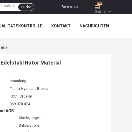
Referenzen
Suche
|
German
UALITÄTSKONTROLLE
KONTAKT
NACHRICHTEN
erial
Edelstahl Rotor Material
shandong
Trailer Hydraulic Brakes
ISO/TS16949
069 070 074
nd AGB:
Überlegungen
Deliberations