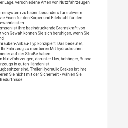
 der Lage, verschiedene Arten von Nutzfahrzeugen
s Bremssystem zu haben.besonders für schwere
e Eisen für den Körper und Edelstahl für den
gewährleisten.
emsen ist ihre beeindruckende Bremskraft von
 von Gewalt können Sie sich beruhigen, wenn Sie
nd.
hrauben-Anbau-Typ konzipiert. Das bedeutet,
f Ihr Fahrzeug zu montieren.Mit hydraulischen
ieder auf der Straße haben.
on Nutzfahrzeugen, darunter Lkw, Anhänger, Busse
rzeugs in guten Händen ist.
gbesitzer sind, Trailer Hydraulic Brakes ist Ihre
n Sie nicht mit der Sicherheit - wählen Sie
 Bedürfnisse.