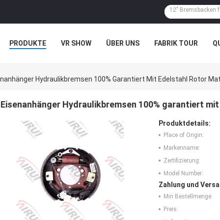
PRODUKTE
VR SHOW
ÜBER UNS
FABRIK TOUR
Q
nanhänger Hydraulikbremsen 100% Garantiert Mit Edelstahl Rotor Mat
Eisenanhänger Hydraulikbremsen 100% garantiert mit 
Produktdetails:
Place of Origin:
Markenname:
Zertifizierung:
Model Number:
Zahlung und Versa
Min Bestellmenge:
Preis: