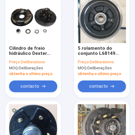
Cilindro de freio
5 rolamento do
hidráulico Dexter
conjunto L68149
Lippert compatível
LM67048 do cilindro
Preço:
Deliberations
Preço:
Deliberations
do reboque de 6
de freio do reboque
MOQ:
Deliberações
MOQ:
Deliberações
parafusos
dos parafusos
prisioneiros ALKO
prisioneiros
obtenha o ultimo preço
obtenha o ultimo preço
250x40mm
contacto
contacto
Casa
Produtos
Show de RV