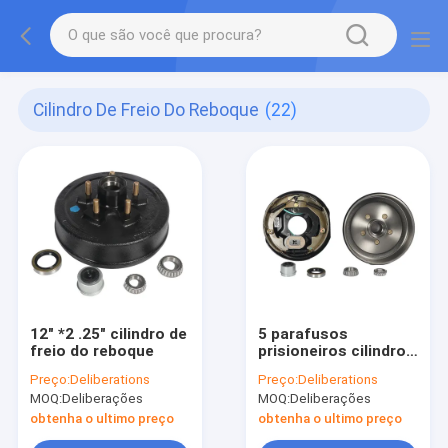
Cilindro De Freio Do Reboque
(22)
12" *2 .25" cilindro de
5 parafusos
freio do reboque
prisioneiros cilindros
de freio do reboque
Preço:
Deliberations
Preço:
Deliberations
de 10 polegadas
MOQ:
Deliberações
MOQ:
Deliberações
obtenha o ultimo preço
obtenha o ultimo preço