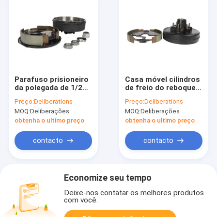
Parafuso prisioneiro
Casa móvel cilindros
da polegada de 1/2
de freio do reboque
cilindro de freio do
de 12 polegadas
Preço:
Deliberations
Preço:
Deliberations
reboque de 10
reboque Axle Hub
MOQ:
Deliberações
MOQ:
Deliberações
polegadas conjunto
Assembly de 6 talões
do cubo do reboque
obtenha o ultimo preço
obtenha o ultimo preço
do barco de 5 talões
contacto
contacto
Economize seu tempo
Deixe-nos contatar os melhores produtos
com você.