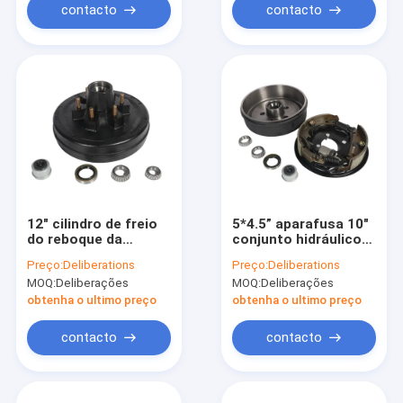
contacto
contacto
12" cilindro de freio
5*4.5” aparafusa 10"
do reboque da
conjunto hidráulico
polegada *2
do cubo do parafuso
Preço:
Deliberations
Preço:
Deliberations
do reboque de 5
MOQ:
Deliberações
MOQ:
Deliberações
talões do cilindro de
freio do reboque X2
obtenha o ultimo preço
obtenha o ultimo preço
contacto
contacto