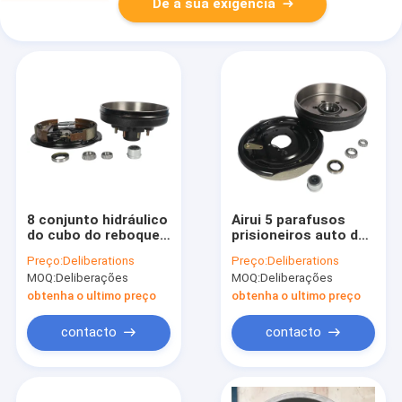
Dê a sua exigência
8 conjunto hidráulico
Airui 5 parafusos
do cubo do reboque
prisioneiros auto do
da substituição do
cilindro de freio de
Preço:
Deliberations
Preço:
Deliberations
cilindro de freio do
12 polegadas que
MOQ:
Deliberações
MOQ:
Deliberações
reboque da polegada
ajusta o conjunto do
dos parafusos
cubo do reboque 5x5
obtenha o ultimo preço
obtenha o ultimo preço
prisioneiros 12x2
contacto
contacto