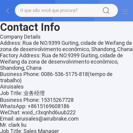
Contact Info
Company Details
Address:
Rua de NO.9399 Guiting, cidade de Weifang da
zona de desenvolvimento econômico, Shandong, Chana
Factory Address:
Rua de NO.9399 Guiting, cidade de
Weifang da zona de desenvolvimento econômico,
Shandong, Chana
Business Phone:
0086-536-5175-818
(tempo de
trabalho)
Airuisales
Job Title:
业务经理
Business Phone:
15315267728
WhatsApp:
+8615169608186
WeChat:
wxid_r3xqnhd6uub222
Email:
airuisales@airuibrake.com
Mr. clark liu
Job Title:
Sales Manager