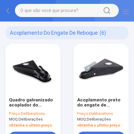
Acoplamento Do Engate De Reboque
(6)
Quadro galvanizado
Acoplamento preto
acoplador do
do engate de
revestimento da bola
reboque de uma
Preço:
Deliberations
Preço:
Deliberations
do engate reboque
altura de 17
MOQ:
Deliberações
MOQ:
Deliberações
do padrão 2-5/16 de”
polegadas acoplador
do reboque de 5000
obtenha o ultimo preço
obtenha o ultimo preço
libras