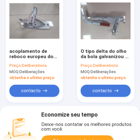
acoplamento de
O tipo delta do olho
reboco europeu do
da bola galvanizou o
engate do
engate de reboque
Preço:
Deliberations
Preço:
Deliberations
fechamento 3500kg
que acopla 1000-
MOQ:
Deliberações
MOQ:
Deliberações
do acoplador do
3000kg
reboque de
obtenha o ultimo preço
obtenha o ultimo preço
50X50mm
contacto
contacto
Economize seu tempo
Deixe-nos contatar os melhores produtos
com você.