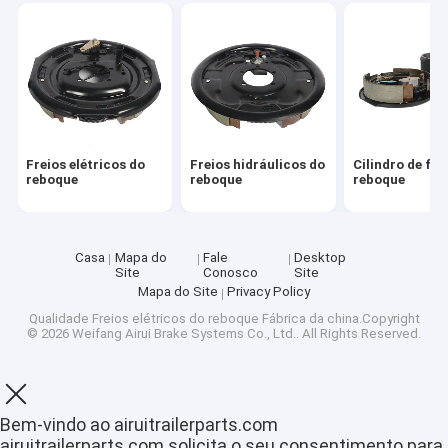
Freios elétricos do
Freios hidráulicos do
Cilindro de fre
reboque
reboque
reboque
Casa
Mapa do
Fale
Desktop
Site
Conosco
Site
Mapa do Site
Privacy Policy
Qualidade
Freios elétricos do reboque
Fábrica da china.Copyright
Casa
© 2026 Weifang Airui Brake Systems Co., Ltd.. All Rights Reserved.
Produtos
Show de RV
Bem-vindo ao airuitrailerparts.com
airuitrailerparts.com solicita o seu consentimento para