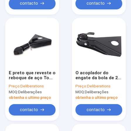
contacto
contacto
E preto que reveste o
O acoplador do
reboque de aço Tow
engate da bola de 2
Ball Coupling do
polegadas do ISO
Preço:
Deliberations
Preço:
Deliberations
acoplamento do
TS16949 8000lbs
MOQ:
Deliberações
MOQ:
Deliberações
engate de reboque
personalizou o
12500lbs
acoplador do
obtenha o ultimo preço
obtenha o ultimo preço
reboque de 2in
contacto
contacto