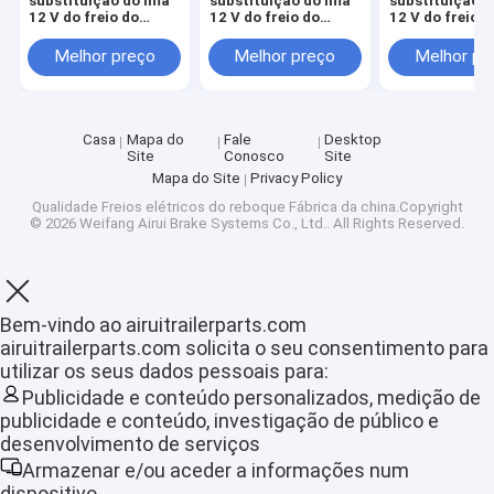
substituição do ímã
substituição do ímã
substituição d
12 V do freio do
12 V do freio do
12 V do freio d
reboque da polegada
reboque da polegada
reboque de 12
12.25*3.375
12.25*3.375
polegadas par
Melhor preço
Melhor preço
Melhor pr
freio do reboq
Casa
Mapa do
Fale
Desktop
Site
Conosco
Site
Mapa do Site
Privacy Policy
Qualidade
Freios elétricos do reboque
Fábrica da china.Copyright
© 2026 Weifang Airui Brake Systems Co., Ltd.. All Rights Reserved.
Bem-vindo ao airuitrailerparts.com
airuitrailerparts.com solicita o seu consentimento para
Casa
utilizar os seus dados pessoais para:
Publicidade e conteúdo personalizados, medição de
Produtos
publicidade e conteúdo, investigação de público e
desenvolvimento de serviços
Show de RV
Armazenar e/ou aceder a informações num
dispositivo