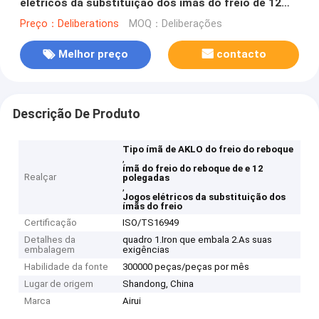
elétricos da substituição dos ímãs do freio de 12
polegadas
Preço：Deliberations
MOQ：Deliberações
Melhor preço
contacto
Descrição De Produto
Tipo ímã de AKLO do freio do reboque
,
ímã do freio do reboque de e 12
Realçar
polegadas
,
Jogos elétricos da substituição dos
ímãs do freio
Certificação
ISO/TS16949
Detalhes da
quadro 1.Iron que embala 2.As suas
embalagem
exigências
Habilidade da fonte
300000 peças/peças por mês
Lugar de origem
Shandong, China
Marca
Airui