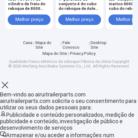
cilindro de freio do
conjunto 4 do cubo
inativo 6000L
reboque de 8000
do reboque de Axle
cubo do reboq
libras
Idler Hub HT250
PCD conjunto 
QT450 do reboque de
cubo do reboqu
Melhor preço
Melhor preço
Melhor pr
PCD
talões
Casa
Mapa do
Fale
Desktop
Site
Conosco
Site
Mapa do Site
Privacy Policy
Qualidade
Freios elétricos do reboque
Fábrica da china.Copyright
© 2026 Weifang Airui Brake Systems Co., Ltd.. All Rights Reserved.
Bem-vindo ao airuitrailerparts.com
airuitrailerparts.com solicita o seu consentimento para
Casa
utilizar os seus dados pessoais para:
Publicidade e conteúdo personalizados, medição de
Produtos
publicidade e conteúdo, investigação de público e
desenvolvimento de serviços
Show de RV
Armazenar e/ou aceder a informações num