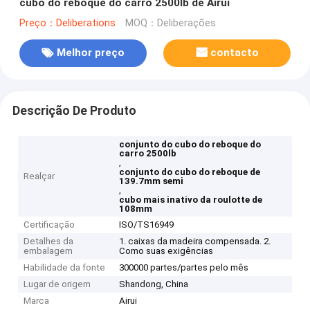
cubo do reboque do carro 2500lb de Airui
Preço：Deliberations
MOQ：Deliberações
Melhor preço
contacto
Descrição De Produto
conjunto do cubo do reboque do
carro 2500lb
,
conjunto do cubo do reboque de
Realçar
139.7mm semi
,
cubo mais inativo da roulotte de
108mm
Certificação
ISO/TS16949
Detalhes da
1. caixas da madeira compensada. 2.
embalagem
Como suas exigências
Habilidade da fonte
300000 partes/partes pelo mês
Lugar de origem
Shandong, China
Marca
Airui