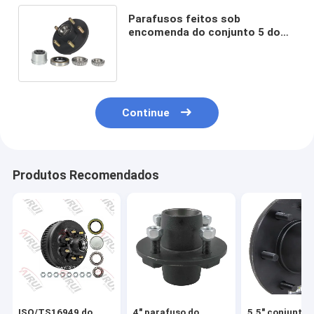
Parafusos feitos sob
encomenda do conjunto 5 do
cubo do reboque do carro
2500lb de Airui
Continue
Produtos Recomendados
ISO/TS16949 do
4" parafuso do
5,5" conjunto 