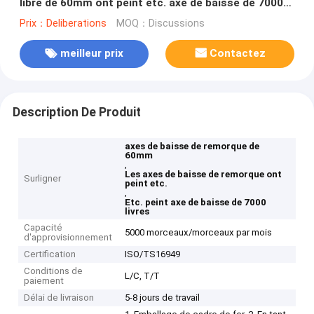
libre de 60mm ont peint etc. axe de baisse de 7000
livres
Prix：Deliberations
MOQ：Discussions
meilleur prix
Contactez
Description De Produit
axes de baisse de remorque de
60mm
,
Les axes de baisse de remorque ont
Surligner
peint etc.
,
Etc. peint axe de baisse de 7000
livres
Capacité
5000 morceaux/morceaux par mois
d'approvisionnement
Certification
ISO/TS16949
Conditions de
L/C, T/T
paiement
Délai de livraison
5-8 jours de travail