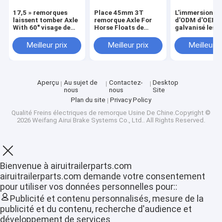
17,5 » remorques
Place 45mm 3T
L'immersion c
laissent tomber Axle
remorque Axle For
d'ODM d'OEM 
With 60" visage de
Horse Floats de
galvanisé les 
hub pour les camions
baisse de 5200 livres
1200Kg de bais
résistants
remorque à 2
Meilleur prix
Meilleur prix
Meilleur p
Aperçu
Au sujet de
Contactez-
Desktop
nous
nous
Site
Plan du site
Privacy Policy
Qualité
Freins électriques de remorque
Usine De Chine.Copyright ©
2026 Weifang Airui Brake Systems Co., Ltd.. All Rights Reserved.
Bienvenue à airuitrailerparts.com
Aperçu
airuitrailerparts.com demande votre consentement
pour utiliser vos données personnelles pour::
Produits
Publicité et contenu personnalisés, mesure de la
publicité et du contenu, recherche d'audience et
VR Show
développement de services