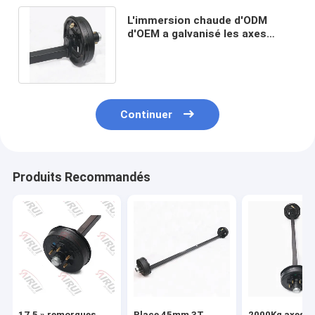
L'immersion chaude d'ODM
d'OEM a galvanisé les axes
1200Kg de baisse de remorque
à 2000Kg
Continuer
Produits Recommandés
17,5 » remorques
Place 45mm 3T
2000Kg axes