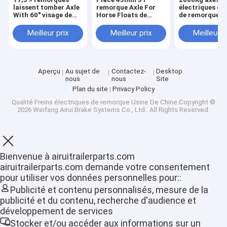
laissent tomber Axle
remorque Axle For
électriques de
With 60" visage de
Horse Floats de
de remorque d
hub pour les camions
baisse de 5200 livres
tambour de 12
résistants
pouces 50x5
Meilleur prix
Meilleur prix
Meilleur p
Aperçu
Au sujet de
Contactez-
Desktop
nous
nous
Site
Plan du site
Privacy Policy
Qualité
Freins électriques de remorque
Usine De Chine.Copyright ©
2026 Weifang Airui Brake Systems Co., Ltd.. All Rights Reserved.
Bienvenue à airuitrailerparts.com
airuitrailerparts.com demande votre consentement
Aperçu
pour utiliser vos données personnelles pour::
Publicité et contenu personnalisés, mesure de la
Produits
publicité et du contenu, recherche d'audience et
développement de services
VR Show
Stocker et/ou accéder aux informations sur un