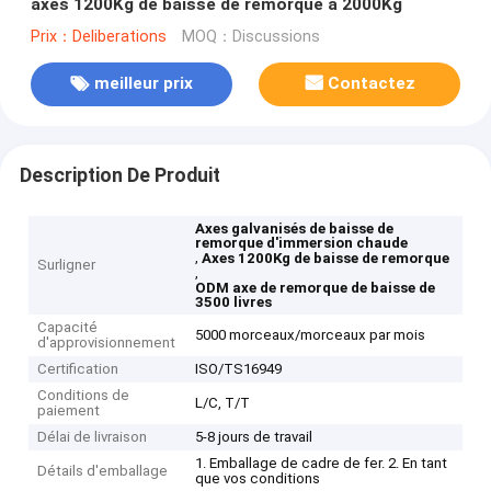
axes 1200Kg de baisse de remorque à 2000Kg
Prix：Deliberations
MOQ：Discussions
meilleur prix
Contactez
Description De Produit
Axes galvanisés de baisse de
remorque d'immersion chaude
,
Axes 1200Kg de baisse de remorque
Surligner
,
ODM axe de remorque de baisse de
3500 livres
Capacité
5000 morceaux/morceaux par mois
d'approvisionnement
Certification
ISO/TS16949
Conditions de
L/C, T/T
paiement
Délai de livraison
5-8 jours de travail
1. Emballage de cadre de fer. 2. En tant
Détails d'emballage
que vos conditions