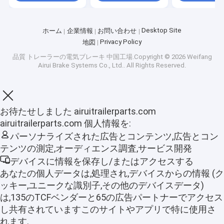
Desktop Site
ホーム
企業情報
お問い合わせ
Privacy Policy
地図
品質
トレーラーの電気ブレーキ
中国工場.Copyright © 2026 Weifang
Airui Brake Systems Co., Ltd.. All Rights Reserved.
お待たせしました airuitrailerparts.com
airuitrailerparts.com 個人情報を:
パーソナライズされた広告とコンテンツ,広告とコン
テンツの測定,オーディエンス調査,サービス開発
デバイスに情報を保存し/またはアクセスする
ホーム
あなたの個人データは,処理され,デバイスからの情報 (ク
ッキー,ユニークな識別子,その他のデバイスデータ)
製品
は,135のTCFベンダーと65の広告パートナーでアクセス
し共有されていますこのサイトやアプリで特に使用さ
VRショー
れます.