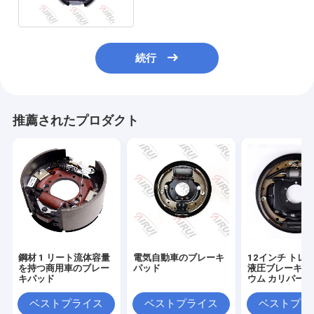
続行
推薦されたプロダクト
鋼材 1 リート流体容量
電気自動車のブレーキ
12インチ トレ
を持つ商用車のブレー
パッド
液圧ブレーキ 
キパッド
ウム カリパー 軍
リットル液体容
ベストプライス
ベストプライス
ベストプラ