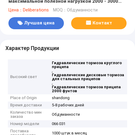
максимальной полезной нагрузкой 2000 - 3000
фунтов и 100% гарантированность
Цена：Deliberations
MOQ：Обдуманности
Лучшая цена
Контакт
Характер Продукции
Гидравлические тормоза круглого
прицепа
,
Гидравлические дисковые тормоза
Высокий свет
для стальных прицепов
,
Гидравлические тормоза прицепа
2000 фунтов
Place of Origin
shandong
Время доставки
5-8 рабочих дней
Количество мин
Обдуманности
заказа
Номер модели
066 031
Поставка
1000 штук в месяц