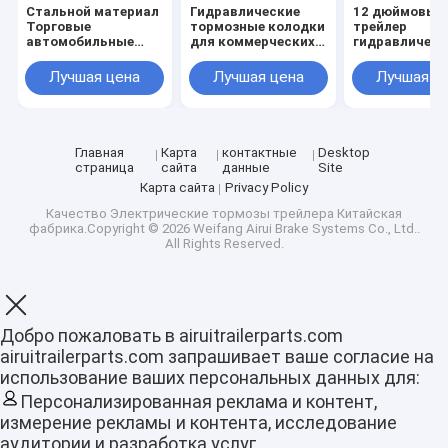
Стальной материал
Гидравлические
12 дюймовый
Торговые
тормозные колодки
трейлер
автомобильные
для коммерческих
гидравлическ
тормозные колодки
транспортных
тормоза
с вместимостью 1
средств для
алюминиевы
Лучшая цена
Лучшая цена
Лучшая ц
литр жидкости
максимальной
калибр 1 литр
полезной нагрузки
жидкости дл
2000 - 3000 фунтов
военных
Главная
Карта
контактные
Desktop
страница
сайта
данные
Site
Карта сайта
Privacy Policy
Качество
Электрические тормозы трейлера
Китайская
фабрика.Copyright © 2026 Weifang Airui Brake Systems Co., Ltd..
All Rights Reserved.
Добро пожаловать в airuitrailerparts.com
Главная страница
airuitrailerparts.com запрашивает ваше согласие на
использование ваших персональных данных для:
Продукция
Персонализированная реклама и контент,
измерение рекламы и контента, исследование
VR - шоу
аудитории и разработка услуг