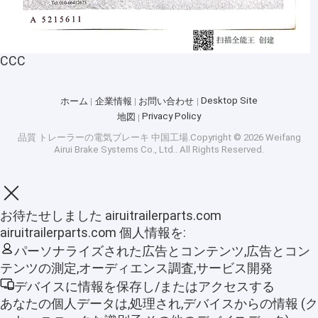
CCC
Desktop Site
ホーム
企業情報
お問い合わせ
Privacy Policy
地図
品質
トレーラーの電気ブレーキ
中国工場.Copyright © 2026 Weifang
Airui Brake Systems Co., Ltd.. All Rights Reserved.
お待たせしました airuitrailerparts.com
airuitrailerparts.com 個人情報を:
ホーム
パーソナライズされた広告とコンテンツ,広告とコン
ワイファングエアウイブレーキシステム株式会社
テンツの測定,オーディエンス調査,サービス開発
製品
(Weifang Airui Brake System Co., Ltd.) は2006年に
デバイスに情報を保存し/またはアクセスする
設立され,中国・香港・マカオ合弁企業であり,Axel
VRショー
あなたの個人データは,処理され,デバイスからの情報 (ク
Teknology Group Inc.と戦略的提携を結んだ.