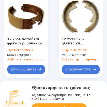
12.25*4 παπούτσι
12.25x3.375»
φρένων ρυμουλκών
ηλεκτρικά
ίντσας
παπούτσια φρένων
Τιμή:
Deliberations
Τιμή:
Deliberations
MOQ:
Συζητήσεις
MOQ:
Συζητήσεις
Λάβετε την πιο πρόσφατη τιμή
Λάβετε την πιο πρόσφατη τιμή
Επικοινωνήστε
Επικοινωνήστε
Εξοικονομήστε το χρόνο σας
Ας επικοινωνήσουμε μαζί σας με τα
καλύτερα προϊόντα.