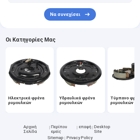
Torsion ρυμουλκών άξονες
Να συνεχίσει
Παπούτσια φρένων ρυμουλκών
Οι Κατηγορίες Μας
Ηλεκτρικά φρένα
Υδραυλικά φρένα
Τύμπανο φρέ
ρυμουλκών
ρυμουλκών
ρυμουλκών
Αρχική
Περίπου
επαφή
Desktop
Σελίδα
εμείς
Site
Sitemap
Privacy Policy