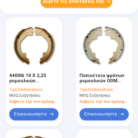
Δώστε τις απαιτήσεις σας
4400lb 10 X 2,25
Παπούτσια φρένων
ρυμουλκών
ρυμουλκών ODM
ηλεκτρικά φρένων
10x2.25 cOem 3500lb
Τιμή:
Deliberations
Τιμή:
Deliberations
παπούτσια φρένων
Alko παπούτσια
MOQ:
Συζητήσεις
MOQ:
Συζητήσεις
10 ιντσών
φρένων 10 ιντσών
παπουτσιών δεξιά
Λάβετε την πιο πρόσφατη τιμή
Λάβετε την πιο πρόσφατη τιμή
Επικοινωνήστε
Επικοινωνήστε