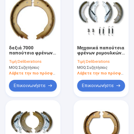
δεξιά 7000
Μηχανικά παπούτσια
παπούτσια φρένων
φρένων ρυμουλκών
αξόνων λίβρας
cOem 750-1500kg για
Τιμή:
Deliberations
Τιμή:
Deliberations
αντικατάστασης
τα ημι φορτηγά
MOQ:
Συζητήσεις
MOQ:
Συζητήσεις
παπουτσιών φρένων
ρυμουλκών 12V 12 X
Λάβετε την πιο πρόσφατη τιμή
Λάβετε την πιο πρόσφατη τιμή
2
Επικοινωνήστε
Επικοινωνήστε
Αρχική Σελίδα
Προϊόντα
Εμφάνιση VR