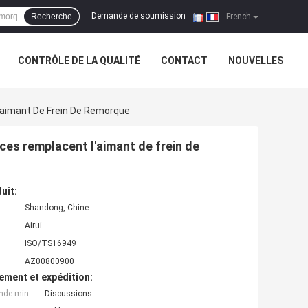
Demande de soumission
Recherche
|
French
CONTRÔLE DE LA QUALITÉ
CONTACT
NOUVELLES
'aimant De Frein De Remorque
uces remplacent l'aimant de frein de
uit:
Shandong, Chine
Airui
ISO/TS16949
AZ00800900
ement et expédition:
nde min:
Discussions