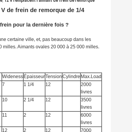
ue
12 V remplacent l'aimant de frein de remorque
,
2 V de frein de remorque de 1/4
rein pour la dernière fois ?
ne certaine ville, et, pas beaucoup dans les
 milles. Aimants ovales 20 000 à 25 000 milles.
Wideness
Épaisseur
Tension
Cylindre
Max.Load
7
1 1/4
12
2000
livres
10
2 1/4
12
3500
livres
11
2
12
6000
livres
12
2
12
7000