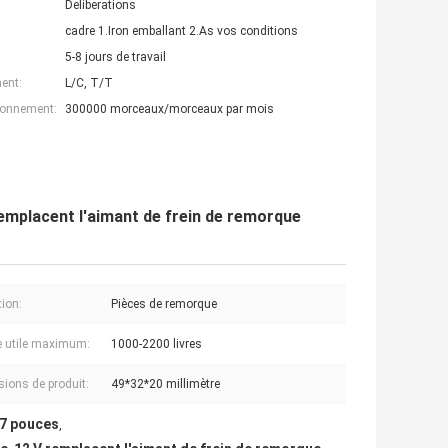
Deliberations
cadre 1.Iron emballant 2.As vos conditions
5-8 jours de travail
ent:
L/C, T/T
ionnement:
300000 morceaux/morceaux par mois
remplacent l'aimant de frein de remorque
tion:
Pièces de remorque
 utile maximum:
1000-2200 livres
ions de produit:
49*32*20 millimètre
 7 pouces
,