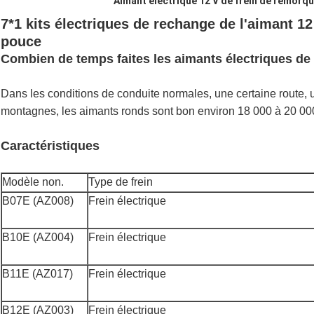
Aimant électrique 12 V de frein de remorq
7*1 kits électriques de rechange de l'aimant 1
pouce
Combien de temps faites les aimants électriques de f
Dans les conditions de conduite normales, une certaine route, u
montagnes, les aimants ronds sont bon environ 18 000 à 20 000
Caractéristiques
Modèle non.
Type de frein
B07E (AZ008)
Frein électrique
B10E (AZ004)
Frein électrique
B11E (AZ017)
Frein électrique
B12E (AZ003)
Frein électrique