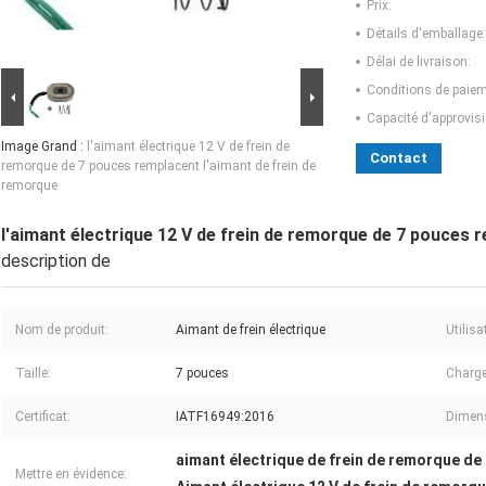
Prix:
Détails d'emballage:
Délai de livraison:
Conditions de paiem
Capacité d'approvis
Image Grand :
l'aimant électrique 12 V de frein de
Contact
remorque de 7 pouces remplacent l'aimant de frein de
remorque
l'aimant électrique 12 V de frein de remorque de 7 pouces 
description de
Nom de produit:
Aimant de frein électrique
Utilisa
Taille:
7 pouces
Charge
Certificat:
IATF16949:2016
Dimens
aimant électrique de frein de remorque de
Mettre en évidence: