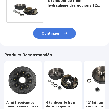
8 tambour de frein
hydraulique des goujons 12x2
avec soutenir la tasse
pressée
Continuer
Produits Recommandés
Airui 8 goujons de
6 tambour de frein
12" fait sur
frein de remorque de
de remorque de
commande