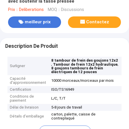
avec soutenir la tasse pressée
Prix：Deliberations
MOQ：Discussions
meilleur prix
Contactez
Description De Produit
8 tambour de frein des goujons 12x2
,
,
Tambour de frein 12x2 hydraulique
Surligner
8 goujons tambours de frein
électriques de 12 pouces
Capacité
10000 morceaux/morceaux par mois
d'approvisionnement
Certification
ISO/TS16949
Conditions de
L/C, T/T
paiement
Délai de livraison
5-8 jours de travail
carton, palette, caisse de
Détails d'emballage
contreplaqué