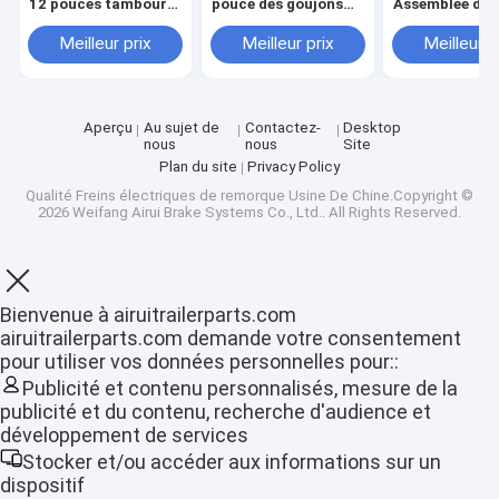
12 pouces tambour
pouce des goujons
Assemblée d'u
25580 14125A
12×2 pour la fonte de
seule pièce de
incidences BD2-865-
remorque
tambour de fre
Meilleur prix
Meilleur prix
Meilleur p
17
remorque
Aperçu
Au sujet de
Contactez-
Desktop
nous
nous
Site
Plan du site
Privacy Policy
Qualité
Freins électriques de remorque
Usine De Chine.Copyright ©
2026 Weifang Airui Brake Systems Co., Ltd.. All Rights Reserved.
Bienvenue à airuitrailerparts.com
airuitrailerparts.com demande votre consentement
pour utiliser vos données personnelles pour::
Aperçu
Publicité et contenu personnalisés, mesure de la
publicité et du contenu, recherche d'audience et
Produits
développement de services
Stocker et/ou accéder aux informations sur un
VR Show
dispositif