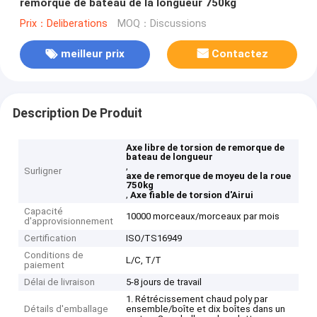
remorque de bateau de la longueur 750kg
Prix：Deliberations
MOQ：Discussions
meilleur prix
Contactez
Description De Produit
Axe libre de torsion de remorque de
bateau de longueur
,
Surligner
axe de remorque de moyeu de la roue
750kg
,
Axe fiable de torsion d'Airui
Capacité
10000 morceaux/morceaux par mois
d'approvisionnement
Certification
ISO/TS16949
Conditions de
L/C, T/T
paiement
Délai de livraison
5-8 jours de travail
1. Rétrécissement chaud poly par
Détails d'emballage
ensemble/boîte et dix boîtes dans un