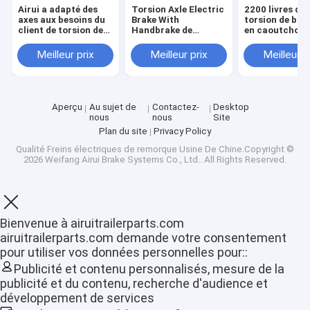
Airui a adapté des
Torsion Axle Electric
2200 livres de
axes aux besoins du
Brake With
torsion de bou
client de torsion de
Handbrake de
en caoutchouc
la remorque 1500lb
remorque de
l'axe 5 PCD 11
avec des freins
caravane pour les
avec l'écrou d
Meilleur prix
Meilleur prix
Meilleur p
remorques légères
et de roue de 
Unf
Aperçu
Au sujet de
Contactez-
Desktop
nous
nous
Site
Plan du site
Privacy Policy
Qualité
Freins électriques de remorque
Usine De Chine.Copyright ©
2026 Weifang Airui Brake Systems Co., Ltd.. All Rights Reserved.
Bienvenue à airuitrailerparts.com
Aperçu
airuitrailerparts.com demande votre consentement
pour utiliser vos données personnelles pour::
Produits
Publicité et contenu personnalisés, mesure de la
publicité et du contenu, recherche d'audience et
VR Show
développement de services