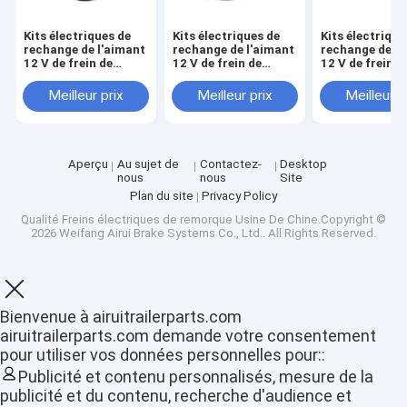
Kits électriques de
Kits électriques de
Kits électrique
rechange de l'aimant
rechange de l'aimant
rechange de l'
12 V de frein de
12 V de frein de
12 V de frein d
remorque de pouce
remorque de pouce
remorque de 1
12.25*3.375
12.25*3.375
pouces pour le
Meilleur prix
Meilleur prix
Meilleur p
de remorque
Aperçu
Au sujet de
Contactez-
Desktop
nous
nous
Site
Plan du site
Privacy Policy
Qualité
Freins électriques de remorque
Usine De Chine.Copyright ©
2026 Weifang Airui Brake Systems Co., Ltd.. All Rights Reserved.
Aperçu
Bienvenue à airuitrailerparts.com
airuitrailerparts.com demande votre consentement
Produits
pour utiliser vos données personnelles pour::
Publicité et contenu personnalisés, mesure de la
VR Show
publicité et du contenu, recherche d'audience et