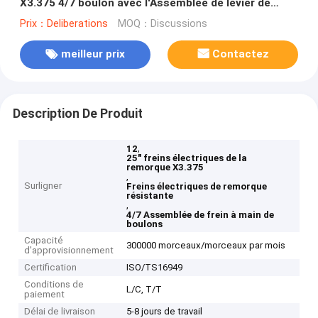
X3.375 4/7 boulon avec l'Assemblée de levier de
stationnement
Prix：Deliberations
MOQ：Discussions
meilleur prix
Contactez
Description De Produit
,
12
25" freins électriques de la
remorque X3.375
,
Surligner
Freins électriques de remorque
résistante
,
4/7 Assemblée de frein à main de
boulons
Capacité
300000 morceaux/morceaux par mois
d'approvisionnement
Certification
ISO/TS16949
Conditions de
L/C, T/T
paiement
Délai de livraison
5-8 jours de travail