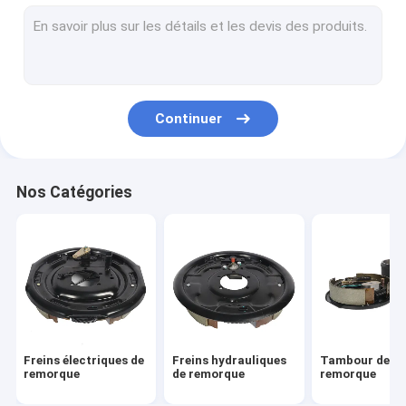
Axe droit de remorque
protections de frein de voiture
Axes de baisse de remorque
Continuer
Freins mécaniques de remorque
Accouplement d'attelage de remorque
Nos Catégories
Freins à disque de remorque
Des hub plus oisifs de remorque
Remorque Jack Stands
Remorque Axle Spindles
Freins électriques de
Freins hydrauliques
Tambour de fr
Suspension de ressort de remorque
remorque
de remorque
remorque