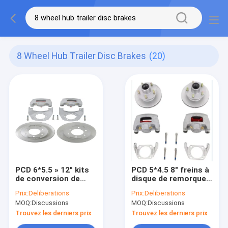
8 Wheel Hub Trailer Disc Brakes
(20)
PCD 6*5.5 » 12" kits
PCD 5*4.5 8" freins à
de conversion de
disque de remorque
frein à disque de
de cheval de moyeu
Prix:
Deliberations
Prix:
Deliberations
remorque des freins
de roue 3500lbs
MOQ:
Discussions
MOQ:
Discussions
à disque de remorque
de moyeu de roue rv
Trouvez les derniers prix
Trouvez les derniers prix