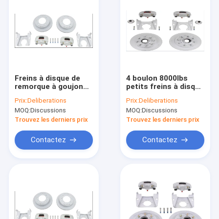
Freins à disque de
4 boulon 8000lbs
remorque à goujon
petits freins à disque
OEM ODM 5/8 ''
de remorque de 13
Prix:
Deliberations
Prix:
Deliberations
Freins à disque
pouces 8*6.5 9/16"
MOQ:
Discussions
MOQ:
Discussions
mécaniques
goujon
Trouvez les derniers prix
Trouvez les derniers prix
Contactez
Contactez
Aperçu
Produits
VR Show