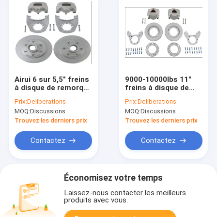
Airui 6 sur 5,5" freins
9000-10000lbs 11"
à disque de remorque
freins à disque de
du boulon 1500KGS
remorque de tracteur
Prix:
Deliberations
Prix:
Deliberations
pour des remorques
de hub 8*6.5 » PCD
MOQ:
Discussions
MOQ:
Discussions
de rv
5/8" goujon
Trouvez les derniers prix
Trouvez les derniers prix
Contactez
Contactez
Économisez votre temps
Laissez-nous contacter les meilleurs
produits avec vous.