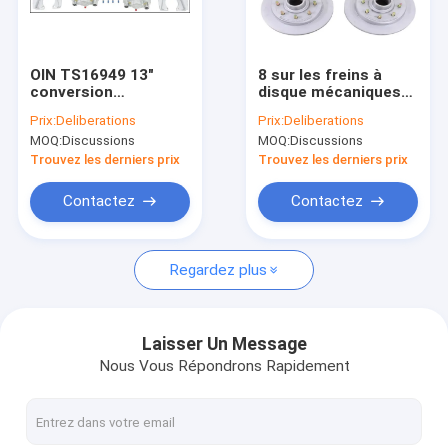
A propos de nous
Visite d'usine
OIN TS16949 13"
8 sur les freins à
conversion
disque mécaniques
Contrôle de la qualité
hydraulique Kit For
de remorque de
Prix:
Deliberations
Prix:
Deliberations
Trailer de frein à
goujon de 6,5" de
MOQ:
Discussions
MOQ:
Discussions
disque
1/2 » pour la
Contact
remorque de bateau
Trouvez les derniers prix
Trouvez les derniers prix
nouvelles
Contactez
Contactez
Tous les cas
Regardez plus
Freins électriques de remorque
Laisser Un Message
Nous Vous Répondrons Rapidement
Freins hydrauliques de remorque
Tambour de frein de remorque