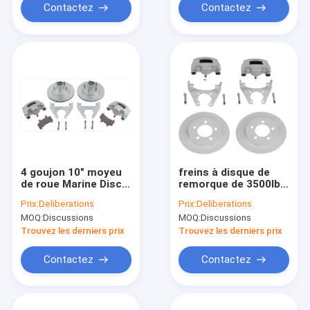
Contactez
Contactez
4 goujon 10" moyeu
freins à disque de
de roue Marine Disc
remorque de 3500lbs
Brakes remorque
5*4.5 PCD 13" frein à
Prix:
Deliberations
Prix:
Deliberations
Axle Disc Brake Kit de
disque de moyeu de
MOQ:
Discussions
MOQ:
Discussions
3500 livres
roue
Trouvez les derniers prix
Trouvez les derniers prix
Contactez
Contactez