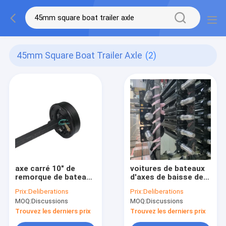
45mm Square Boat Trailer Axle
(2)
axe carré 10" de
voitures de bateaux
remorque de bateau
d'axes de baisse de
de 1200-2000Kg
remorque de 1T
Prix:
Deliberations
Prix:
Deliberations
45MM axe électrique
16Mn 50mm 2000
MOQ:
Discussions
MOQ:
Discussions
de remorque de frein
axes de baisse de
livre
Trouvez les derniers prix
Trouvez les derniers prix