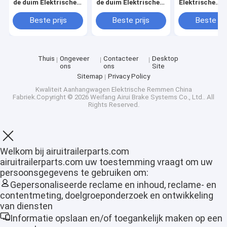
de duim Elektrische
de duim Elektrische
Elektrische
Aanhangwagen V-
Aanhangwagen V-
Aanhangwagen
Vervangingsuitrustingen
Vervangingsuitrustingen
Vervangingsui
Beste prijs
Beste prijs
Beste pri
voor
Aanhangwage
Thuis
Ongeveer
Contacteer
Desktop
ons
ons
Site
Sitemap
Privacy Policy
Kwaliteit
Aanhangwagen Elektrische Remmen
China
Fabriek.Copyright © 2026 Weifang Airui Brake Systems Co., Ltd.. All
Rights Reserved.
Welkom bij airuitrailerparts.com
airuitrailerparts.com uw toestemming vraagt om uw
Thuis
persoonsgegevens te gebruiken om:
Gepersonaliseerde reclame en inhoud, reclame- en
Producten
contentmeting, doelgroeponderzoek en ontwikkeling
van diensten
VR-show
Informatie opslaan en/of toegankelijk maken op een