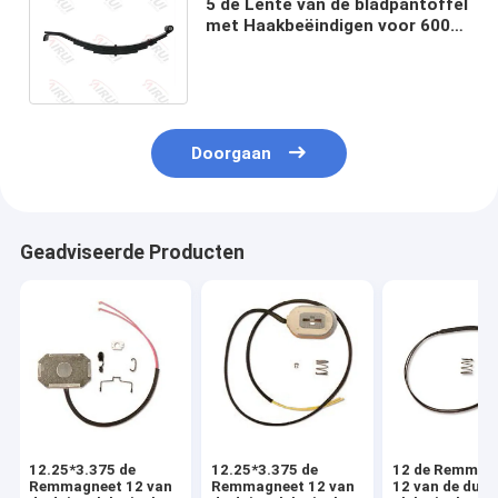
5 de Lente van de bladpantoffel
met Haakbeëindigen voor 6000
Pond-Aanhangwagenassen 27“
snakt
Doorgaan
Geadviseerde Producten
12.25*3.375 de
12.25*3.375 de
12 de Remmag
Remmagneet 12 van
Remmagneet 12 van
12 van de dui