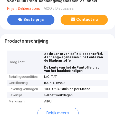
voor 6000 Pond-Aanhangwagenassen 27“ snakt
Prijs：Deliberations
MOQ：Discussies
Beste prijs
Contact nu
Productomschrijving
,
27 de Lente van de“ 5 Bladpantoffel
Aanhangwagenassen 5 de Lente van
de Bladpantoffel
Hoog licht
,
De Lente van het de Pantoffelblad
van het haakbeëindigen
Betalingscondities
L/C, T/T
Certificering
ISO/TS16949
Levering vermogen
1000 Stuk/Stukken per Maand
Levertijd
5-8 het werkdagen
Merknaam
AIRUI
Bekijk meer