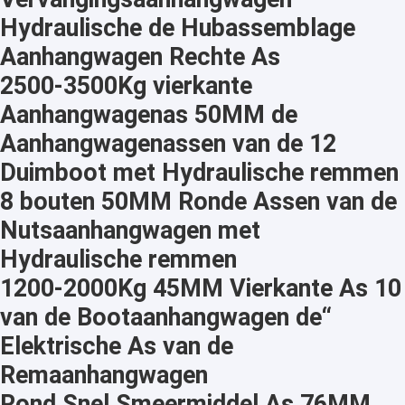
Hydraulische de Hubassemblage
Aanhangwagen Rechte As
2500-3500Kg vierkante
Aanhangwagenas 50MM de
Aanhangwagenassen van de 12
Duimboot met Hydraulische remmen
8 bouten 50MM Ronde Assen van de
Nutsaanhangwagen met
Hydraulische remmen
1200-2000Kg 45MM Vierkante As 10
Thuis
van de Bootaanhangwagen de“
Weifang Airui Brake System Co., Ltd. werd in 2006
Elektrische As van de
Producten
opgericht, een China-Hong Kong-Macao joint
venture. Het heeft ook een strategische alliantie
Remaanhangwagen
VR-show
met Axle Teknology Group Inc.
Rond Snel Smeermiddel As 76MM