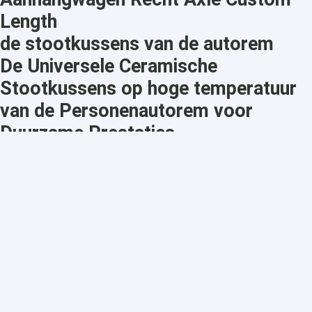
Length
de stootkussens van de autorem
De Universele Ceramische
Stootkussens op hoge temperatuur
van de Personenautorem voor
Duurzame Prestaties
De Assen van de
aanhangwagendaling
Vierkante Unbraked 3500 Pond-
Dalingsaanhangwagen Axle For
Horse Floats
Aanhangwagen Mechanische
Remmen
9 van de de Karaanhangwagen van