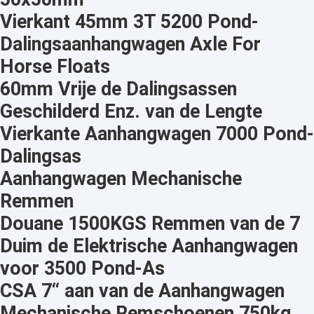
De Assen van de aanhangwagentorsie
Vierkant 45mm 3T 5200 Pond-
Aanhangwagenremschoenen
Dalingsaanhangwagen Axle For
Horse Floats
60mm Vrije de Dalingsassen
Geschilderd Enz. van de Lengte
Vierkante Aanhangwagen 7000 Pond-
Dalingsas
Aanhangwagen Mechanische
Remmen
Douane 1500KGS Remmen van de 7
Duim de Elektrische Aanhangwagen
voor 3500 Pond-As
CSA 7“ aan van de Aanhangwagen
Mechanische Remschoenen 750kg