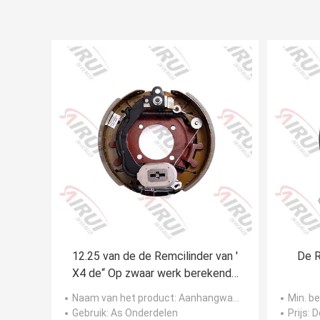
12.25 van de de Remcilinder van '
De 
X4 de“ Op zwaar werk berekende
Elektrische Assemblage 8000lbs-
Naam van het product
: Aanhangwagen rem
Min. b
12000lbs
Gebruik
: As Onderdelen
Prijs
: 