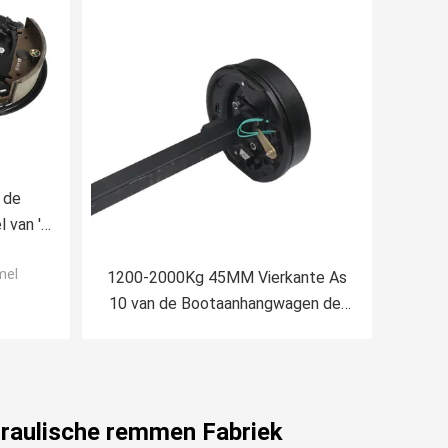
 de
van '
blage
mel
e 5
1200-2000Kg 45MM Vierkante As
n
10 van de Bootaanhangwagen de“
Elektrische As van de
Remaanhangwagen
raulische remmen Fabriek