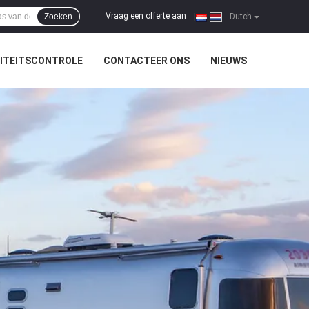
Vraag een offerte aan
Zoeken
|
Dutch
ITEITSCONTROLE
CONTACTEER ONS
NIEUWS