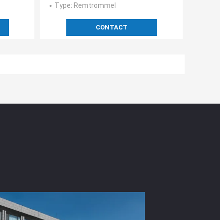
Type
: Remtrommel
CONTACT