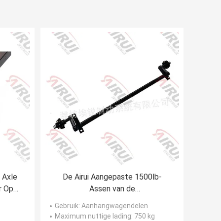
 Axle
De Airui Aangepaste 1500lb-
r Op
Assen van de
e
Aanhangwagentorsie met
Gebruik
: Aanhangwagendelen
Remmen
Maximum nuttige lading
: 750 kg