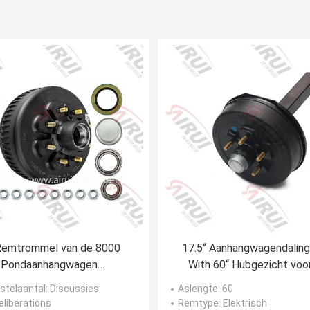
Remtrommel van de 8000
17.5“ Aanhangwagendaling
Pondaanhangwagen
With 60“ Hubgezicht voo
ISO/TS16949
zwaar werk berekend
estelaantal
: Discussies
Aslengte
: 60
Vrachtwagens
Deliberations
Remtype
: Elektrisch