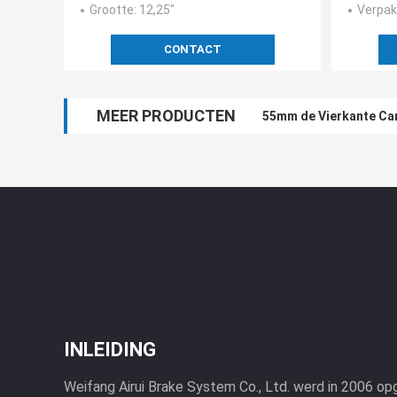
Grootte
: 12,25"
Verpak
CONTACT
MEER PRODUCTEN
55mm de Vierkante Car
3500 Pond-Aanhangwage
INLEIDING
Weifang Airui Brake System Co., Ltd. werd in 2006 op