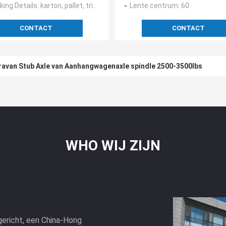
king Details
: karton, pallet, triplexgeval
Lente centrum
: 60
CONTACT
CONTACT
avan Stub Axle van Aanhangwagenaxle spindle 2500-3500lbs
n Axle Spindles Truck Boat Trailer Stub Axle
WHO WIJ ZIJN
gericht, een China-Hong