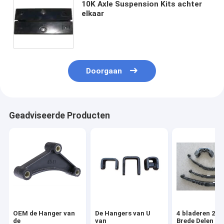
10K Axle Suspension Kits achter
elkaar
Doorgaan
Geadviseerde Producten
OEM de Hanger van
De Hangers van U
4 bladeren 2 d
de
van
Brede Delen va