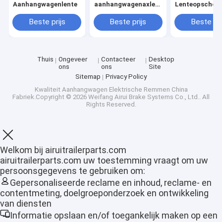
Aanhangwagenlente
aanhangwagenaxle
Lenteopschort
spring
van de
Bootaanhang
Beste prijs
Beste prijs
Beste pri
Thuis
Ongeveer
Contacteer
Desktop
ons
ons
Site
Sitemap
Privacy Policy
Kwaliteit
Aanhangwagen Elektrische Remmen
China
Fabriek.Copyright © 2026 Weifang Airui Brake Systems Co., Ltd.. All
Rights Reserved.
Welkom bij airuitrailerparts.com
airuitrailerparts.com uw toestemming vraagt om uw
Thuis
persoonsgegevens te gebruiken om:
Gepersonaliseerde reclame en inhoud, reclame- en
Producten
contentmeting, doelgroeponderzoek en ontwikkeling
van diensten
VR-show
Informatie opslaan en/of toegankelijk maken op een