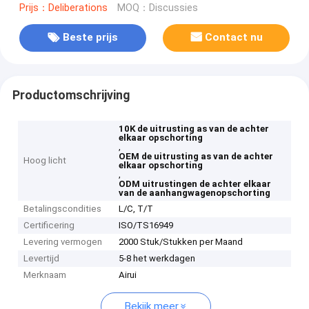
Prijs：Deliberations
MOQ：Discussies
Beste prijs
Contact nu
Productomschrijving
10K de uitrusting as van de achter
elkaar opschorting
,
OEM de uitrusting as van de achter
Hoog licht
elkaar opschorting
,
ODM uitrustingen de achter elkaar
van de aanhangwagenopschorting
Betalingscondities
L/C, T/T
Certificering
ISO/TS16949
Levering vermogen
2000 Stuk/Stukken per Maand
Levertijd
5-8 het werkdagen
Merknaam
Airui
Bekijk meer