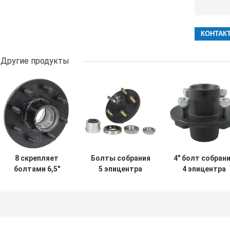
Другие продукты
8 скрепляет
Болты собрания
4" болт собран
болтами 6,5"
5 эпицентра
4 эпицентра
собрание
деятельности
деятельност
эпицентра
трейлера
трейлера
деятельности
автомобиля
эпицентра
трейлера
2500lb Airui
деятельност
эпицентров
изготовленные
HT250 QT450