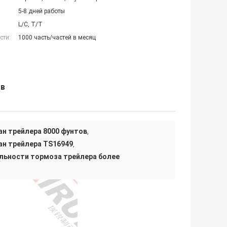
5-8 дней работы
L/C, T/T
сти:
1000 часть/частей в месяц
ов
н трейлера 8000 фунтов
,
н трейлера TS16949
,
льности тормоза трейлера более