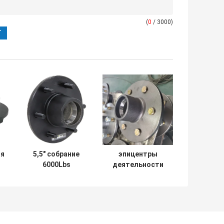
(
0
/ 3000)
ия
5,5" собрание
эпицентры
6000Lbs
деятельности
и
эпицентра
6*4.25 трейлера
деятельности
2000-3500Lbs
трейлера PCD
более
и
более
неработающие
неработающее
обивают