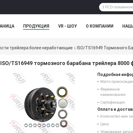
РАНИЦА
ПРОДУКЦИЯ
VR - ШОУ
О КОМПАНИИ
НАШ
 ДАННЫЕ
НОВОСТИ
ВСЕ СЛУЧАИ
ости трейлера более неработающие
ISO/TS16949 Тормозного Б
ISO/TS16949 тормозного барабана трейлера 8000 
Подробная инфор
Место происхожде
Фирменное
наименование:
Сертификация:
Оплата и достав
Количество мин за
Цена:
Упаковывая детал