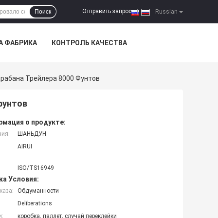
Отправить запрос
Поиск
|
Russian
А ФАБРИКА
КОНТРОЛЬ КАЧЕСТВА
арабана Трейлера 8000 Фунтов
фунтов
мация о продукте:
ния:
ШАНЬДУН
AIRUI
ISO/TS16949
ка Условия:
каза:
Обдуманности
Deliberations
и:
коробка, паллет, случай переклейки