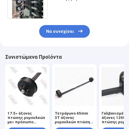
50mm 2000 άξονας πτώσης
λίβρας
Να συνεχίσει
Συνιστώμενα Προϊόντα
17.5» άξονας
Τετράγωνο 45mm
Γαλβανισμένο
πτώσης ρυμουλκών
3T άξονας
άξονες 1200K
με» πρόσωπο
ρυμουλκών πτώσης
πτώσης ρυμο
πλημνών 60 για τα
5200 λιβρών για τα
καυτής εμβύθ