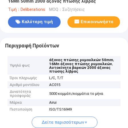
16Mn 50mm 2000 άξονας πτώσης λίβρας
Τιμή：Deliberations
MOQ：Συζητήσεις
Καλύτερη τιμή
Επικοινωνήστε
Περιγραφή Προϊόντων
,
άξονες πτώσης ρυμουλκών 50mm
,
16Mn άξονες πτώσης ρυμουλκών
Υψηλό φως
Αυτοκίνητα βαρκών 2000 άξονας
πτώσης λίβρας
Όροι πληρωμής
L/C, T/T
Αριθμό μοντέλου
AC015
Δυνατότητα
5000 κομμάτι/κομμάτια το μήνα
προσφοράς
Μάρκα
Airui
Πιστοποίηση
ISO/TS16949
Δείτε περισσότερων