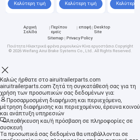
βαρέων καθηκόντων
επιπλέοντα σώματα
ODM cOem σε
Καλύτερη τιμή
Καλύτερη τιμή
Καλύτερη 
φορτηγά
αλόγων
2000Kg
Αρχική
Περίπου
επαφή
Desktop
Σελίδα
εμείς
Site
Sitemap
Privacy Policy
Ποιότητα
Ηλεκτρικά φρένα ρυμουλκών
Κίνα εργοστάσιο.Copyright
© 2026 Weifang Airui Brake Systems Co., Ltd.. All Rights Reserved.
Καλώς ήρθατε στο airuitrailerparts.com
airuitrailerparts.com ζητά τη συγκατάθεσή σας για τη
χρήση των προσωπικών σας δεδομένων για:
Προσαρμοσμένη διαφήμιση και περιεχόμενο,
Αρχική Σελίδα
μέτρηση διαφήμισης και περιεχομένου, έρευνα κοινού
και ανάπτυξη υπηρεσιών
Προϊόντα
Αποθήκευση και/ή πρόσβαση σε πληροφορίες σε
συσκευή
Εμφάνιση VR
Τα προσωπικά σας δεδομένα θα υποβάλλονται σε