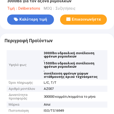
3000lbs για τον άξονα ρυμουλκών
Τιμή：Deliberations
MOQ：Συζητήσεις
Καλύτερη τιμή
Επικοινωνήστε
Περιγραφή Προϊόντων
3000lbs υδραυλική συνέλευση
φρένων ρυμουλκών
,
1500lbs υδραυλική συνέλευση
Υψηλό φως
φρένων ρυμουλκών
,
συνέλευση φρένων χώρων
στάθμευσης κριού τεχνάσματος
Όροι πληρωμής
L/C, T/T
Αριθμό μοντέλου
AZ007
Δυνατότητα
300000 κομμάτι/κομμάτια το μήνα
προσφοράς
Μάρκα
Airui
Πιστοποίηση
ISO/TS16949