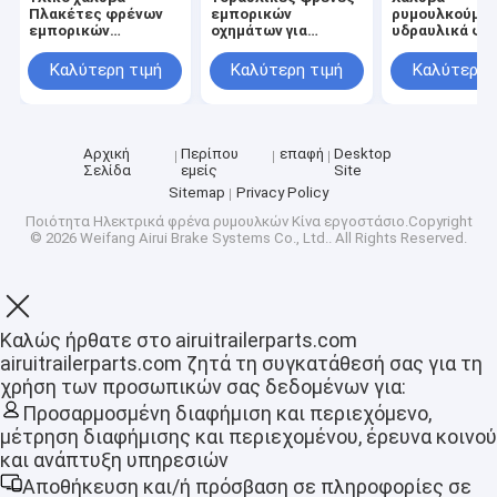
Πλακέτες φρένων
εμπορικών
ρυμουλκούμε
εμπορικών
οχημάτων για
υδραυλικά φρ
οχημάτων με
μέγιστο ωφέλιμο
μέγιστο ωφέλ
χωρητικότητα υγρού
φορτίο 2000 - 3000
φορτίο 2000 -
Καλύτερη τιμή
Καλύτερη τιμή
Καλύτερη 
1 λίτρο
λίβρες
λίβρες και 10
εγγύηση
Αρχική
Περίπου
επαφή
Desktop
Σελίδα
εμείς
Site
Sitemap
Privacy Policy
Ποιότητα
Ηλεκτρικά φρένα ρυμουλκών
Κίνα εργοστάσιο.Copyright
© 2026 Weifang Airui Brake Systems Co., Ltd.. All Rights Reserved.
Καλώς ήρθατε στο airuitrailerparts.com
airuitrailerparts.com ζητά τη συγκατάθεσή σας για τη
Αρχική Σελίδα
χρήση των προσωπικών σας δεδομένων για:
Προσαρμοσμένη διαφήμιση και περιεχόμενο,
Προϊόντα
μέτρηση διαφήμισης και περιεχομένου, έρευνα κοινού
και ανάπτυξη υπηρεσιών
Εμφάνιση VR
Αποθήκευση και/ή πρόσβαση σε πληροφορίες σε