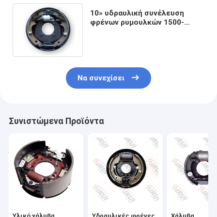
10» υδραυλική συνέλευση
φρένων ρυμουλκών 1500-
3000lbs για τον άξονα
ρυμουλκών
Να συνεχίσει
Συνιστώμενα Προϊόντα
Υλικό χάλυβα
Υδραυλικές φρένες
Χάλυβα