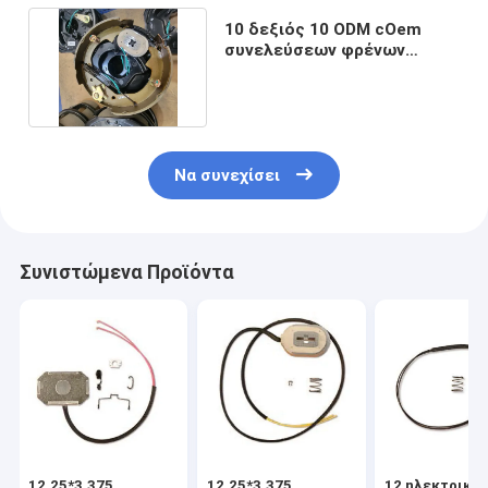
10 δεξιός 10 ODM cOem
συνελεύσεων φρένων
ίντσας ' X2.25» 3500Lbs
Να συνεχίσει
Συνιστώμενα Προϊόντα
12.25*3.375
12.25*3.375
12 ηλεκτρικό