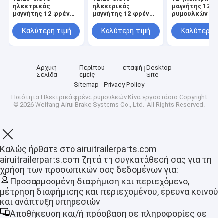
ηλεκτρικός
ηλεκτρικός
μαγνήτης 12 
μαγνήτης 12 φρένων
μαγνήτης 12 φρένων
ρυμουλκών ίν
ρυμουλκών ίντσας
ρυμουλκών ίντσας
εξαρτήσεις
εξαρτήσεις
εξαρτήσεις
αντικατάστασ
Καλύτερη τιμή
Καλύτερη τιμή
Καλύτερη 
αντικατάστασης Β
αντικατάστασης Β
για το φρένο
ρυμουλκών
Αρχική
Περίπου
επαφή
Desktop
Σελίδα
εμείς
Site
Sitemap
Privacy Policy
Ποιότητα
Ηλεκτρικά φρένα ρυμουλκών
Κίνα εργοστάσιο.Copyright
© 2026 Weifang Airui Brake Systems Co., Ltd.. All Rights Reserved.
Καλώς ήρθατε στο airuitrailerparts.com
airuitrailerparts.com ζητά τη συγκατάθεσή σας για τη
Αρχική Σελίδα
χρήση των προσωπικών σας δεδομένων για:
Προσαρμοσμένη διαφήμιση και περιεχόμενο,
Προϊόντα
μέτρηση διαφήμισης και περιεχομένου, έρευνα κοινού
και ανάπτυξη υπηρεσιών
Εμφάνιση VR
Αποθήκευση και/ή πρόσβαση σε πληροφορίες σε