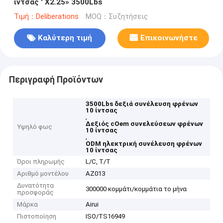
ίντσας ' X2.25» 3500Lbs
Τιμή：Deliberations
MOQ：Συζητήσεις
Καλύτερη τιμή
Επικοινωνήστε
Περιγραφή Προϊόντων
3500Lbs δεξιά συνέλευση φρένων
10 ίντσας
,
Δεξιός cOem συνελεύσεων φρένων
Υψηλό φως
10 ίντσας
,
ODM ηλεκτρική συνέλευση φρένων
10 ίντσας
Όροι πληρωμής
L/C, T/T
Αριθμό μοντέλου
AZ013
Δυνατότητα
300000 κομμάτι/κομμάτια το μήνα
προσφοράς
Μάρκα
Airui
Πιστοποίηση
ISO/TS16949