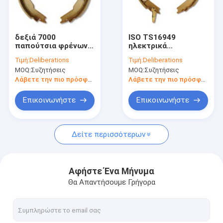
Σχετικά με εμάς
Γύρος εργοστασίων
δεξιά 7000
ISO TS16949
παπούτσια φρένων
ηλεκτρικά
Ποιοτικός έλεγχος
αξόνων λίβρας
παπούτσια φρένων
Τιμή:
Deliberations
Τιμή:
Deliberations
αντικατάστασης
ρυμουλκών 12
MOQ:
Συζητήσεις
MOQ:
Συζητήσεις
παπουτσιών φρένων
ιντσών B12EA B12EP
επαφή
ρυμουλκών 12V 12 X
Λάβετε την πιο πρόσφατη τιμή
Λάβετε την πιο πρόσφατη τιμή
2
Νέα
Επικοινωνήστε
Επικοινωνήστε
Όλες οι περιπτώσεις
Δείτε περισσότερων
Ηλεκτρικά φρένα ρυμουλκών
Αφήστε Ένα Μήνυμα
Θα Απαντήσουμε Γρήγορα
Υδραυλικά φρένα ρυμουλκών
Τύμπανο φρένων ρυμουλκών