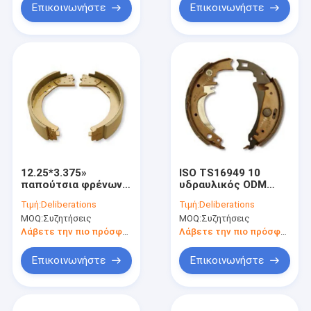
Επικοινωνήστε
Επικοινωνήστε
12.25*3.375»
ISO TS16949 10
παπούτσια φρένων
υδραυλικός ODM
rv
cOem παπουτσιών
Τιμή:
Deliberations
Τιμή:
Deliberations
φρένων ρυμουλκών
MOQ:
Συζητήσεις
MOQ:
Συζητήσεις
ίντσας
Λάβετε την πιο πρόσφατη τιμή
Λάβετε την πιο πρόσφατη τιμή
Επικοινωνήστε
Επικοινωνήστε