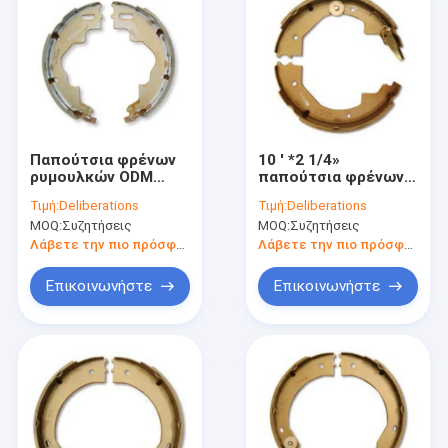
Παπούτσια φρένων
10 ' *2 1/4»
ρυμουλκών ODM
παπούτσια φρένων
10x2.25 cOem 3500lb
ρυμουλκών ρύθμισης
Τιμή:
Deliberations
Τιμή:
Deliberations
Alko παπούτσια
ηλεκτρικά 3500
MOQ:
Συζητήσεις
MOQ:
Συζητήσεις
φρένων 10 ιντσών
παπούτσια φρένων
αξόνων ρυμουλκών
Λάβετε την πιο πρόσφατη τιμή
Λάβετε την πιο πρόσφατη τιμή
λίβρας
Επικοινωνήστε
Επικοινωνήστε
Αρχική Σελίδα
Προϊόντα
Εμφάνιση VR