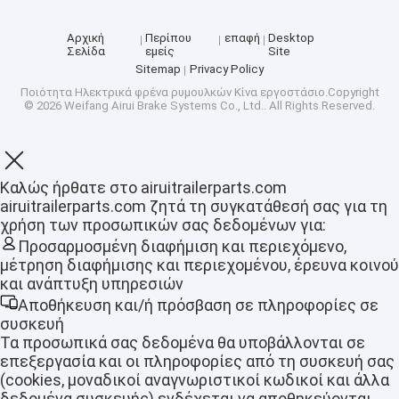
Torsion ρυμουλκών άξονες
Αρχική
Περίπου
επαφή
Desktop
Παπούτσια φρένων ρυμουλκών
Σελίδα
εμείς
Site
Sitemap
Privacy Policy
Ποιότητα
Ηλεκτρικά φρένα ρυμουλκών
Κίνα εργοστάσιο.Copyright
© 2026 Weifang Airui Brake Systems Co., Ltd.. All Rights Reserved.
Καλώς ήρθατε στο airuitrailerparts.com
airuitrailerparts.com ζητά τη συγκατάθεσή σας για τη
χρήση των προσωπικών σας δεδομένων για:
Προσαρμοσμένη διαφήμιση και περιεχόμενο,
μέτρηση διαφήμισης και περιεχομένου, έρευνα κοινού
και ανάπτυξη υπηρεσιών
Αποθήκευση και/ή πρόσβαση σε πληροφορίες σε
συσκευή
Τα προσωπικά σας δεδομένα θα υποβάλλονται σε
επεξεργασία και οι πληροφορίες από τη συσκευή σας
(cookies, μοναδικοί αναγνωριστικοί κωδικοί και άλλα
δεδομένα συσκευής) ενδέχεται να αποθηκεύονται