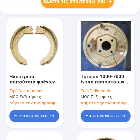
Δώστε τις απαιτήσεις σας
Ηλεκτρικά
Torsion 1000-7000
παπούτσια φρένων
ίντσα παπουτσιών
ρυμουλκών ίντσας
φρένων αξόνων
Τιμή:
Deliberations
Τιμή:
Deliberations
IATF16949 12.25*2.5
ρυμουλκών λίβρας
MOQ:
Συζητήσεις
MOQ:
Συζητήσεις
για Torsion τους
12.25*5
άξονες ρυμουλκών
Λάβετε την πιο πρόσφατη τιμή
Λάβετε την πιο πρόσφατη τιμή
Επικοινωνήστε
Επικοινωνήστε