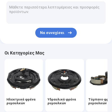
Ευθύς άξονας ρυμουλκών
μαξιλάρια φρένων αυτοκινήτων
Άξονες πτώσης ρυμουλκών
Να συνεχίσει
Μηχανικά φρένα ρυμουλκών
Σύζευξη εμποδίου ρυμουλκών
Οι Κατηγορίες Μας
Φρένα δίσκων ρυμουλκών
Πιό μη απασχόλησης πλήμνες ρυμουλκών
Στάσεις του Jack ρυμουλκών
Άξονες αξόνων ρυμουλκών
Ηλεκτρικά φρένα
Υδραυλικά φρένα
Τύμπανο φρέ
Αναστολή ανοίξεων ρυμουλκών
ρυμουλκών
ρυμουλκών
ρυμουλκών