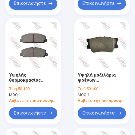
Επικοινωνήστε
Επικοινωνήστε
Υψηλής
Υψηλά μαξιλάρια
θερμοκρασίας
φρένων
καθολικά κεραμικά
αυτοκινήτων
Τιμή:
50-100
Τιμή:
50-100
μαξιλάρια φρένων
διάρκειας οργανικά
MOQ:
1
MOQ:
1
επιβατικών
κεραμικά για την
αυτοκινήτων για την
καθολική
Λάβετε την πιο πρόσφατη τιμή
Λάβετε την πιο πρόσφατη τιμή
ανθεκτική απόδοση
συμβατότητα
Επικοινωνήστε
Επικοινωνήστε