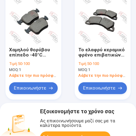
Χαμηλού θορύβου
Το ελαφρύ κεραμικό
επίπεδο -40°C
φρένο επιβατικών
μαξιλαριών φρένων
αυτοκινήτων γεμίζει
Τιμή:
50-100
Τιμή:
50-100
αυτοκινήτων τύπου
τη λιγότερη πτώση
MOQ:
1
MOQ:
1
αρχικού εξοπλισμού
σκόνης
κεραμικό σε 300°C
Λάβετε την πιο πρόσφατη τιμή
Λάβετε την πιο πρόσφατη τιμή
Επικοινωνήστε
Επικοινωνήστε
Εξοικονομήστε το χρόνο σας
Ας επικοινωνήσουμε μαζί σας με τα
καλύτερα προϊόντα.