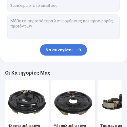
Σχετικά με εμάς
Γύρος εργοστασίων
Ποιοτικός έλεγχος
επαφή
Να συνεχίσει
Νέα
Όλες οι περιπτώσεις
Οι Κατηγορίες Μας
Ηλεκτρικά φρένα ρυμουλκών
Υδραυλικά φρένα ρυμουλκών
Τύμπανο φρένων ρυμουλκών
Ηλεκτρικά φρένα
Υδραυλικά φρένα
Τύμπανο φρέ