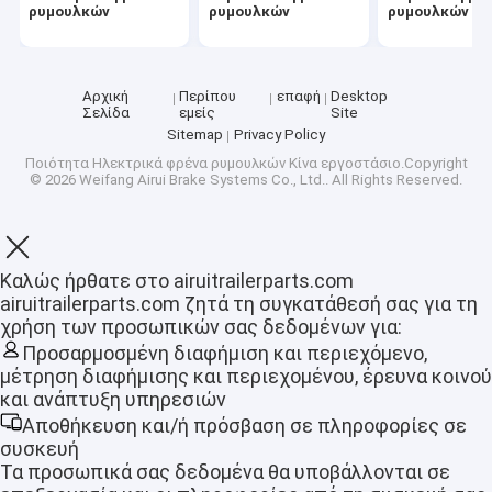
ρυμουλκών
ρυμουλκών
ρυμουλκών
Ευθύς άξονας ρυμουλκών
μαξιλάρια φρένων αυτοκινήτων
Αρχική
Περίπου
επαφή
Desktop
Άξονες πτώσης ρυμουλκών
Σελίδα
εμείς
Site
Sitemap
Privacy Policy
Μηχανικά φρένα ρυμουλκών
Ποιότητα
Ηλεκτρικά φρένα ρυμουλκών
Κίνα εργοστάσιο.Copyright
© 2026 Weifang Airui Brake Systems Co., Ltd.. All Rights Reserved.
Σύζευξη εμποδίου ρυμουλκών
Φρένα δίσκων ρυμουλκών
Καλώς ήρθατε στο airuitrailerparts.com
airuitrailerparts.com ζητά τη συγκατάθεσή σας για τη
Πιό μη απασχόλησης πλήμνες ρυμουλκών
χρήση των προσωπικών σας δεδομένων για:
Προσαρμοσμένη διαφήμιση και περιεχόμενο,
Στάσεις του Jack ρυμουλκών
μέτρηση διαφήμισης και περιεχομένου, έρευνα κοινού
και ανάπτυξη υπηρεσιών
Άξονες αξόνων ρυμουλκών
Αποθήκευση και/ή πρόσβαση σε πληροφορίες σε
συσκευή
Αναστολή ανοίξεων ρυμουλκών
Τα προσωπικά σας δεδομένα θα υποβάλλονται σε