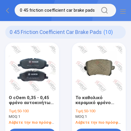
0 45 Friction Coefficient Car Brake Pads
(10)
Ο cOem 0,35 - 0,45
Το καθολικό
φρένο αυτοκινήτων
κεραμικό φρένο
συντελεστή τριβής
επιβατικών
Τιμή:
50-100
Τιμή:
50-100
γεμίζει την υψηλής
αυτοκινήτων
MOQ:
1
MOQ:
1
θερμοκρασίας σειρά
τεχνολογίας γεμίζει
-40°C σε 300°C
0,35 - 0,45
Λάβετε την πιο πρόσφατη τιμή
Λάβετε την πιο πρόσφατη τιμή
συντελεστή τριβής