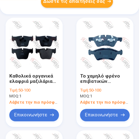
Δώστε τις απαιτήσεις σας
Καθολικά οργανικά
Το χαμηλό φρένο
ελαφριά μαξιλάρια
επιβατικών
-40°C φρένων
αυτοκινήτων
Τιμή:
50-100
Τιμή:
50-100
επιβατικών
επιπέδων σκόνης
MOQ:
1
MOQ:
1
αυτοκινήτων σε
γεμίζει την εύκολη
300°C
μειωμένη λύση
Λάβετε την πιο πρόσφατη τιμή
Λάβετε την πιο πρόσφατη τιμή
σκόνης
εγκατάστασης
Επικοινωνήστε
Επικοινωνήστε