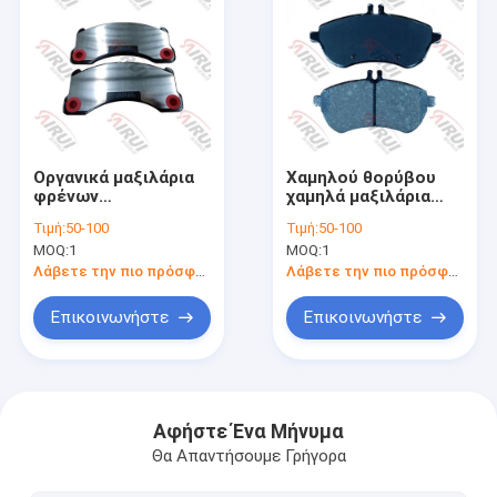
Οργανικά μαξιλάρια
Χαμηλού θορύβου
φρένων
χαμηλά μαξιλάρια
αυτοκινήτων τύπου
φρένων μετάλλων
Τιμή:
50-100
Τιμή:
50-100
χαλκού ελεύθερα με
επιβατικών
MOQ:
1
MOQ:
1
την εξουσιοδότηση
αυτοκινήτων σκόνης
καθολικής
με το συντελεστή
Λάβετε την πιο πρόσφατη τιμή
Λάβετε την πιο πρόσφατη τιμή
συμβατότητας και 1
τριβής 0,35 - 0,45
έτους
Επικοινωνήστε
Επικοινωνήστε
Αρχική Σελίδα
Προϊόντα
Αφήστε Ένα Μήνυμα
Θα Απαντήσουμε Γρήγορα
Εμφάνιση VR