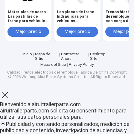
Materiales de acero
Las placas de freno
Frenos hidrául
Las pastillas de
hidráulicas para
de remolque d
freno para vehículos
vehículos
con carga útil
comerciales con
comerciales para
máxima de 200
capacidad de 1 litro
carga útil máxima de
3000 libras y 
Mejor precio
Mejor precio
Mejor pre
de líquido
2000 a 3000 libras
de garantía
Inicio
Mapa del
Contactar
Desktop
Sitio
Ahora
Site
Mapa del Sitio
Privacy Policy
Calidad
Frenos eléctricos del remolque
Fábrica De China.Copyright
© 2026 Weifang Airui Brake Systems Co., Ltd.. All Rights Reserved.
Inicio
Bienvenido a airuitrailerparts.com
airuitrailerparts.com solicita su consentimiento para
Productos
utilizar sus datos personales para:
Publicidad y contenido personalizados, medición de
VR Show
publicidad y contenido, investigación de audiencias y