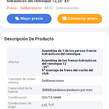
hidráulicos del remolque 12,25" X5”
Precio：Deliberations
MOQ：Deliberaciones
Mejor precio
Contactar ahora
Descripción De Producto
Asamblea de 7 de los pernos frenos
hidráulicos del remolque
,
Asamblea de los frenos hidráulicos
Alta luz
del remolque 12
,
,
25"
5" montaje de freno del coche del
club
Cantidad de orden
Deliberaciones
mínima
Capacidad de la
300000 pedazos/pedazos por mes
fuente
Certificación
ISO/TS16949
Condiciones de
L/C, T/T
pago