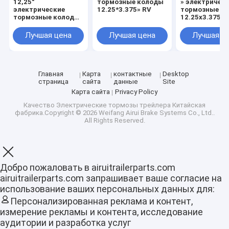
12,25"
тормозные колоды
» электричес
электрические
12.25*3.375» RV
тормозные к
тормозные колоды
12.25x3.375
трейлера
Лучшая цена
Лучшая цена
Лучшая ц
Главная
Карта
контактные
Desktop
страница
сайта
данные
Site
Карта сайта
Privacy Policy
Качество
Электрические тормозы трейлера
Китайская
фабрика.Copyright © 2026 Weifang Airui Brake Systems Co., Ltd..
All Rights Reserved.
Добро пожаловать в airuitrailerparts.com
Главная страница
airuitrailerparts.com запрашивает ваше согласие на
использование ваших персональных данных для:
Продукция
Персонализированная реклама и контент,
измерение рекламы и контента, исследование
VR - шоу
аудитории и разработка услуг