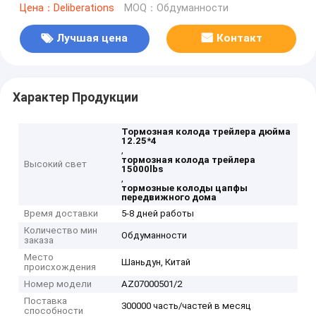
Цена：Deliberations
MOQ：Обдуманности
Лучшая цена
Контакт
Характер Продукции
Тормозная колода трейлера дюйма
12.25*4
,
тормозная колода трейлера
Высокий свет
15000lbs
,
тормозные колоды цапфы
передвижного дома
Время доставки
5-8 дней работы
Количество мин
Обдуманности
заказа
Место
Шаньдун, Китай
происхождения
Номер модели
AZ07000501/2
Поставка
300000 часть/частей в месяц
способности