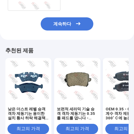
계속하다
추천된 제품
낮은 더스트 레벨 승객
보편적 세라믹 기술 승
OEM 0.35 - 0.
객차 제동기는 용이한
객 객차 제동기는 0.35
계수 객차 제동
설치 황사 하락 해결책
를 패드를 댑니다 -
300' Ｃ에 높은
을 패드를 댑니다
0.45 마찰계수
위 -40' Ｃ를 패
니다
최고의 가격
최고의 가격
최고의 