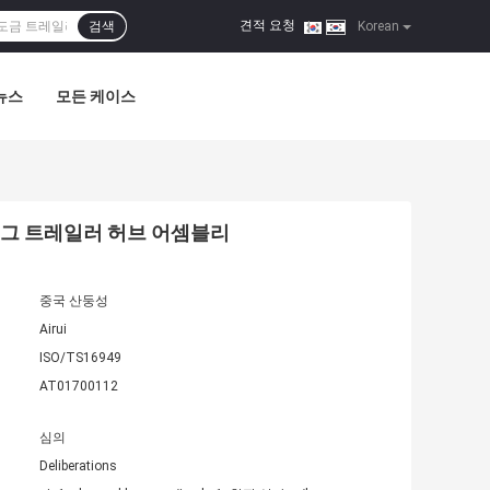
견적 요청
검색
|
Korean
뉴스
모든 케이스
6 러그 트레일러 허브 어셈블리
중국 산둥성
Airui
ISO/TS16949
AT01700112
심의
Deliberations