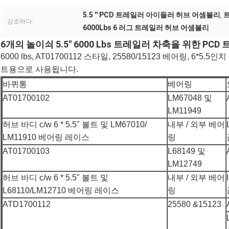
5.5 '' PCD 트레일러 아이들러 허브 어셈블리
트
,
강조하다:
6000Lbs 6 러그 트레일러 허브 어셈블리
6개의 놀이쇠 5.5" 6000 Lbs 트레일러 차축을 위한 P
6000 lbs, AT01700112 스타일, 25580/15123 베어링, 6
트용으로 사용됩니다.
바퀴통
베어링
AT01700102
LM67048 및
LM11949
허브 바디 c/w 6 * 5.5" 볼트 및 LM67010/
내부 / 외부 베어
LM11910 베어링 레이스
링
AT01700103
L68149 및
LM12749
허브 바디 c/w 6 * 5.5" 볼트 및
내부 / 외부 베어
L68110/LM12710 베어링 레이스
링
ATD1700112
25580 &15123