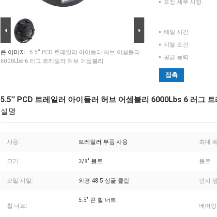
포장 세부 사항:
배달 시간:
지불 조건:
큰 이미지 :
5.5'' PCD 트레일러 아이들러 허브 어셈블리
공급 능력:
6000Lbs 6 러그 트레일러 허브 어셈블리
접촉
5.5'' PCD 트레일러 아이들러 허브 어셈블리 6000Lbs 6 러
설명
사용:
트레일러 부품 사용
최대 
크기:
3/8" 볼트
볼트:
오일 시일:
외경 48.5 싱글 클립
먼지 덮
5.5" 콘 휠 너트
휠 너트:
베어링