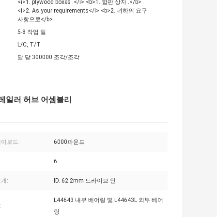
<i>1. plywood boxes .</i> <b>1. 합판 상자 .</b>
<i>2. As your requirements</i> <b>2. 귀하의 요구
사항으로</b>
5-8 작업 일
L/C, T/T
달 당 300000 조각/조각
그 트레일러 허브 어셈블리
페이로드:
6000파운드
6
개:
ID. 62.2mm 드라이브 인
L44643 내부 베어링 및 L44643L 외부 베어
:
링