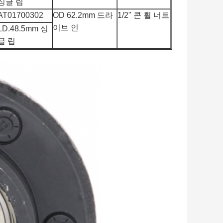
싱글 립
AT01700302
OD 62.2mm 드라
1/2" 콘 휠 너트
이브 인
LD.48.5mm 싱
글 립