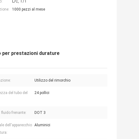
o:
L/C, T/T
zione:
1000 pezzi al mese
io per prestazioni durature
azione:
Utilizzo del rimorchio
zza del tubo del
24 pollici
 fluido frenante:
DOT 3
ale dell'apparecchio
Aluminici
tura: