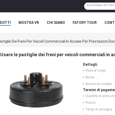
DOTTI
MOSTRA VR
CHI SIAMO
FATORY TOUR
CONTR
stiglie Dei Freni Per Veicoli Commerciali In Acciaio Per Prestazioni Du
Usare le pastiglie dei freni per veicoli commerciali in 
Dettagli:
Place of Origin:
Marca:
Numero di modello:
Termini di pagame
Quantità di ordine m
Prezzo:
Tempi di consegna: