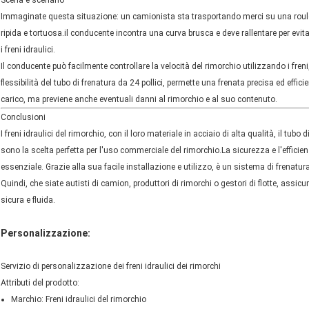
Scena e scenario
Immaginate questa situazione: un camionista sta trasportando merci su una roulott
ripida e tortuosa.il conducente incontra una curva brusca e deve rallentare per evitar
i freni idraulici.
Il conducente può facilmente controllare la velocità del rimorchio utilizzando i fr
flessibilità del tubo di frenatura da 24 pollici, permette una frenata precisa ed effi
carico, ma previene anche eventuali danni al rimorchio e al suo contenuto.
Conclusioni
I freni idraulici del rimorchio, con il loro materiale in acciaio di alta qualità, il tubo 
sono la scelta perfetta per l'uso commerciale del rimorchio.La sicurezza e l'effic
essenziale. Grazie alla sua facile installazione e utilizzo, è un sistema di frenatu
Quindi, che siate autisti di camion, produttori di rimorchi o gestori di flotte, assicur
sicura e fluida.
Personalizzazione:
Servizio di personalizzazione dei freni idraulici dei rimorchi
Attributi del prodotto:
Marchio: Freni idraulici del rimorchio