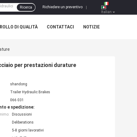
Richiedere un preventivo
Ricerca
|
Italian
OLLO DI QUALITÀ
CONTATTACI
NOTIZIE
rature
acciaio per prestazioni durature
shandong
Trailer Hydraulic Brakes
066 031
nto e spedizione:
inimo:
Discussioni
Deliberations
5-8 giorni lavorativi