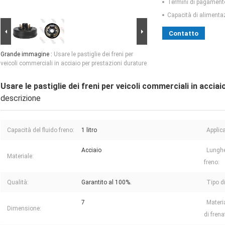
Termini di pagament
Capacità di alimenta
Contatto
Grande immagine :
Usare le pastiglie dei freni per
veicoli commerciali in acciaio per prestazioni durature
Usare le pastiglie dei freni per veicoli commerciali in accia
descrizione
Capacità del fluido freno:
1 litro
Applic
Acciaio
Lunghe
Materiale:
freno:
Qualità:
Garantito al 100%.
Tipo di
7
Materi
Dimensione:
di frena