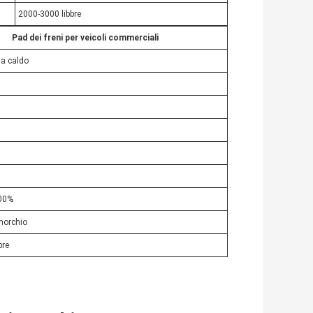
2000-3000 libbre
Pad dei freni per veicoli commerciali
 a caldo
100%
imorchio
bre