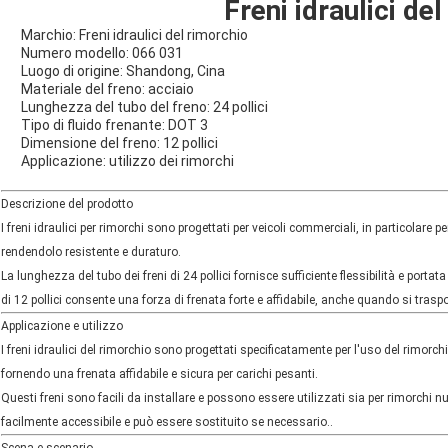
Freni idraulici de
Marchio: Freni idraulici del rimorchio
Numero modello: 066 031
Luogo di origine: Shandong, Cina
Materiale del freno: acciaio
Lunghezza del tubo del freno: 24 pollici
Tipo di fluido frenante: DOT 3
Dimensione del freno: 12 pollici
Applicazione: utilizzo dei rimorchi
Descrizione del prodotto
I freni idraulici per rimorchi sono progettati per veicoli commerciali, in particolare p
rendendolo resistente e duraturo.
La lunghezza del tubo dei freni di 24 pollici fornisce sufficiente flessibilità e porta
di 12 pollici consente una forza di frenata forte e affidabile, anche quando si trasp
Applicazione e utilizzo
I freni idraulici del rimorchio sono progettati specificatamente per l'uso del rimor
fornendo una frenata affidabile e sicura per carichi pesanti.
Questi freni sono facili da installare e possono essere utilizzati sia per rimorchi nuov
facilmente accessibile e può essere sostituito se necessario..