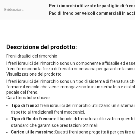
Per i rimorchi utilizzate le pastiglie di fre
Evidenziare:
Pad di freno per veicoli commerciali in acci
Descrizione del prodotto:
Freni idraulici del rimorchio
I freni idraulici del rimorchio sono un componente affidabile ed es
freni forniscono la forza di frenata necessaria per garantire la sicu
Visualizzazione del prodotto
I freni idraulici del rimorchio sono un tipo di sistema di frenatura ch
fermare il veicolo.che viene immagazzinato in un serbatoio e distrib
pedale del freno.
Caratteristiche chiave
Tipo di freno:
I freni idraulici del rimorchio utilizzano un sistema id
rispetto ai tradizionali freni meccanici.
Tipo di fluido frenante:
Il liquido di frenatura utilizzato in questi
standard che garantisce prestazioni ottimali.
Carico utile massimo:
Questi freni sono progettati per gestire u