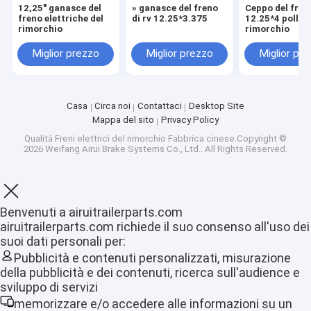
12,25" ganasce del
» ganasce del freno
Ceppo del fren
freno elettriche del
di rv 12.25*3.375
12.25*4 pollici
rimorchio
rimorchio
Miglior prezzo
Miglior prezzo
Miglior pr
Casa
Circa noi
Contattaci
Desktop Site
Mappa del sito
Privacy Policy
Qualità
Freni elettrici del rimorchio
Fabbrica cinese.Copyright ©
2026 Weifang Airui Brake Systems Co., Ltd.. All Rights Reserved.
Benvenuti a airuitrailerparts.com
airuitrailerparts.com richiede il suo consenso all'uso dei
Casa
suoi dati personali per:
Pubblicità e contenuti personalizzati, misurazione
Prodotti
della pubblicità e dei contenuti, ricerca sull'audience e
sviluppo di servizi
Mostra VR
memorizzare e/o accedere alle informazioni su un