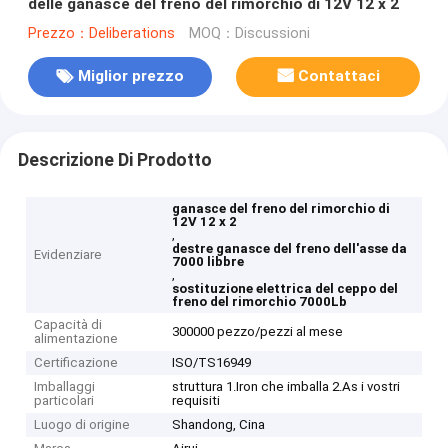
delle ganasce del freno del rimorchio di 12V 12 x 2
Prezzo：Deliberations
MOQ：Discussioni
Miglior prezzo
Contattaci
Descrizione Di Prodotto
ganasce del freno del rimorchio di
12V 12 x 2
,
destre ganasce del freno dell'asse da
Evidenziare
7000 libbre
,
sostituzione elettrica del ceppo del
freno del rimorchio 7000Lb
Capacità di
300000 pezzo/pezzi al mese
alimentazione
Certificazione
ISO/TS16949
Imballaggi
struttura 1.Iron che imballa 2.As i vostri
particolari
requisiti
Luogo di origine
Shandong, Cina