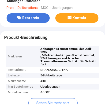
Anhänger-Roheisen
Preis：Deliberations
MOQ：Überlegungen
Bestpreis
Kontakt
Produkt-Beschreibung
Anhänger-Bremstrommel des Zoll-
12×2
,
,
6 Bolzen-Anhänger-Bremstrommel
Markieren
12×2 bewegen elektrische
Trommelbremsen Schritt für Schritt
fort
Herkunftsort
SHANDONG, CHINA
Lieferzeit
5-8 Arbeitstage
Markenname
Airui
Min Bestellmenge
Überlegungen
Modellnummer
AC002
Sehen Sie mehr an