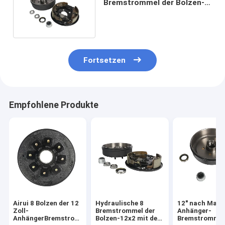
Bremstrommel der Bolzen-
12×2 für Anhänger-Roheisen
Fortsetzen
Empfohlene Produkte
Airui 8 Bolzen der 12
Hydraulische 8
12" nach Maß
Zoll-
Bremstrommel der
Anhänger-
AnhängerBremstrommel
Bolzen-12x2 mit dem
Bremstrommel