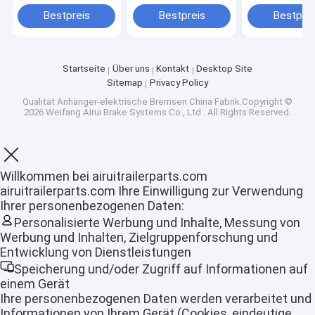
25580 14125A Lager
Tragen der Schale
Einzelstück-
BD2-865-17
gedrückt
Versammlung
Bestpreis
Bestpreis
Bestprei
Startseite
Über uns
Kontakt
Desktop Site
Sitemap
Privacy Policy
Qualität
Anhänger-elektrische Bremsen
China Fabrik.Copyright ©
2026 Weifang Airui Brake Systems Co., Ltd.. All Rights Reserved.
Willkommen bei airuitrailerparts.com
airuitrailerparts.com Ihre Einwilligung zur Verwendung
Ihrer personenbezogenen Daten:
Personalisierte Werbung und Inhalte, Messung von
Startseite
Werbung und Inhalten, Zielgruppenforschung und
Entwicklung von Dienstleistungen
Produkte
Speicherung und/oder Zugriff auf Informationen auf
einem Gerät
VR Show
Ihre personenbezogenen Daten werden verarbeitet und
Informationen von Ihrem Gerät (Cookies, eindeutige