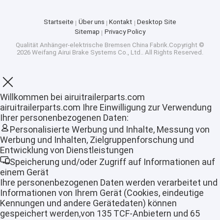
Startseite
Über uns
Kontakt
Desktop Site
Sitemap
Privacy Policy
Qualität
Anhänger-elektrische Bremsen
China Fabrik.Copyright ©
2026 Weifang Airui Brake Systems Co., Ltd.. All Rights Reserved.
Willkommen bei airuitrailerparts.com
airuitrailerparts.com Ihre Einwilligung zur Verwendung
Ihrer personenbezogenen Daten:
Personalisierte Werbung und Inhalte, Messung von
Werbung und Inhalten, Zielgruppenforschung und
Entwicklung von Dienstleistungen
Speicherung und/oder Zugriff auf Informationen auf
Startseite
einem Gerät
Ihre personenbezogenen Daten werden verarbeitet und
Produkte
Informationen von Ihrem Gerät (Cookies, eindeutige
Kennungen und andere Gerätedaten) können
VR Show
gespeichert werden,von 135 TCF-Anbietern und 65