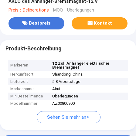
AKLO des Anhänger-Bremsmagnet-12 V
Preis：Deliberations
MOQ：Überlegungen
Bestpreis
Kontakt
Produkt-Beschreibung
12 Zoll Anhänger elektrischer
Markieren
Bremsmagnet
Herkunftsort
Shandong, China
Lieferzeit
5-8 Arbeitstage
Markenname
Airui
Min Bestellmenge
Überlegungen
Modellnummer
AZ00800900
Sehen Sie mehr an