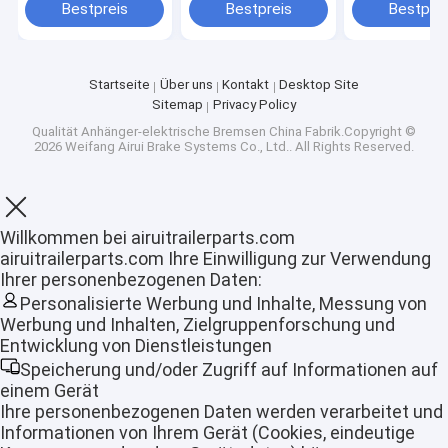
12,25 Zoll Bremsen
Achse
Bestpreis
Bestpreis
Bestprei
Startseite
Über uns
Kontakt
Desktop Site
Sitemap
Privacy Policy
Qualität
Anhänger-elektrische Bremsen
China Fabrik.Copyright ©
2026 Weifang Airui Brake Systems Co., Ltd.. All Rights Reserved.
Willkommen bei airuitrailerparts.com
airuitrailerparts.com Ihre Einwilligung zur Verwendung
Ihrer personenbezogenen Daten:
Personalisierte Werbung und Inhalte, Messung von
Werbung und Inhalten, Zielgruppenforschung und
Startseite
Entwicklung von Dienstleistungen
Speicherung und/oder Zugriff auf Informationen auf
Produkte
einem Gerät
Ihre personenbezogenen Daten werden verarbeitet und
VR Show
Informationen von Ihrem Gerät (Cookies, eindeutige