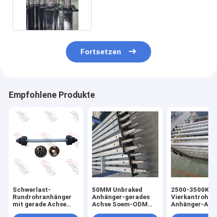
gerader Axle Custom Length
Fortsetzen
Empfohlene Produkte
Schwerlast-
50MM Unbraked
2500-3500Kg
Rundrohranhänger
Anhänger-gerades
Vierkantrohr-
mit gerade Achse
Achse Soem-ODM
Anhänger-Ach
12000 Pfund mit
4000 lbs-Anhänger-
mit untätigere