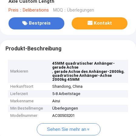
Axle Custom Length
Preis：Deliberations
MOQ：Überlegungen
Bestpreis
Kontakt
Produkt-Beschreibung
45MM quadratischer Anhänger-
gerade Achse
Markieren
,
,
gerade Achse des Anhänger-2800kg
quadratische Anhänger-Achse
2000kg 45MM
Herkunftsort
Shandong, China
Lieferzeit
5-8 Arbeitstage
Markenname
Airui
Min Bestellmenge
Überlegungen
Modellnummer
AC00503201
Sehen Sie mehr an