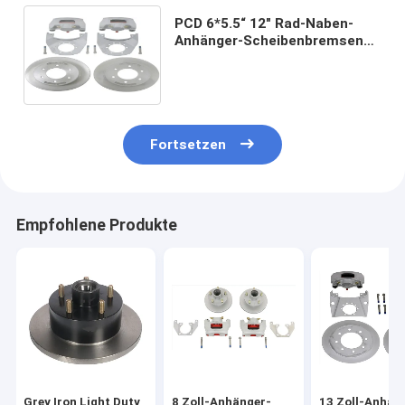
PCD 6*5.5“ 12" Rad-Naben-
Anhänger-Scheibenbremsen
RV-Anhänger-
Scheibenbremse-
Umwandlungs-Ausrüstungen
Fortsetzen
Empfohlene Produkte
Grey Iron Light Duty
8 Zoll-Anhänger-
13 Zoll-Anhän