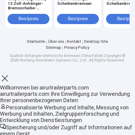
12 Zoll-Anhänger-
Scheibenbremsen
Scheibenbrem
Bremsscheibe-
Ersatz mit
Tasterzirkeln
Bestpreis
Bestpreis
Bestprei
Startseite
Über uns
Kontakt
Desktop Site
Sitemap
Privacy Policy
Qualität
Anhänger-elektrische Bremsen
China Fabrik.Copyright ©
2026 Weifang Airui Brake Systems Co., Ltd.. All Rights Reserved.
Willkommen bei airuitrailerparts.com
airuitrailerparts.com Ihre Einwilligung zur Verwendung
Ihrer personenbezogenen Daten:
Startseite
Personalisierte Werbung und Inhalte, Messung von
Werbung und Inhalten, Zielgruppenforschung und
Produkte
Entwicklung von Dienstleistungen
Speicherung und/oder Zugriff auf Informationen auf
VR Show
einem Gerät