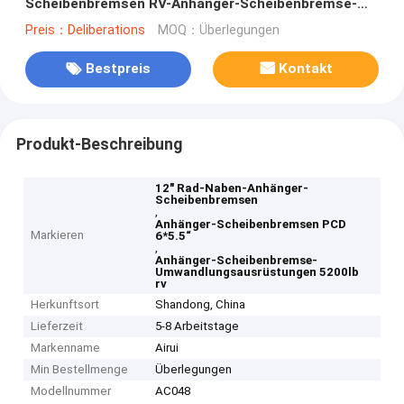
Scheibenbremsen RV-Anhänger-Scheibenbremse-
Umwandlungs-Ausrüstungen
Preis：Deliberations
MOQ：Überlegungen
Bestpreis
Kontakt
Produkt-Beschreibung
12" Rad-Naben-Anhänger-
Scheibenbremsen
,
Anhänger-Scheibenbremsen PCD
Markieren
6*5.5“
,
Anhänger-Scheibenbremse-
Umwandlungsausrüstungen 5200lb
rv
Herkunftsort
Shandong, China
Lieferzeit
5-8 Arbeitstage
Markenname
Airui
Min Bestellmenge
Überlegungen
Modellnummer
AC048