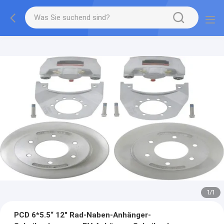
1
/
1
PCD 6*5.5“ 12" Rad-Naben-Anhänger-