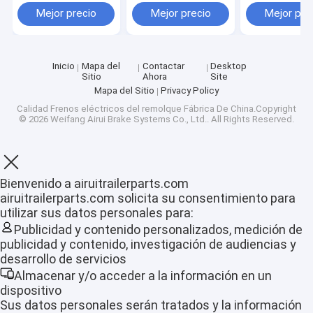
Mejor precio
Mejor precio
Mejor pre
Inicio
Mapa del
Contactar
Desktop
Sitio
Ahora
Site
Mapa del Sitio
Privacy Policy
Calidad
Frenos eléctricos del remolque
Fábrica De China.Copyright
© 2026 Weifang Airui Brake Systems Co., Ltd.. All Rights Reserved.
Bienvenido a airuitrailerparts.com
airuitrailerparts.com solicita su consentimiento para
utilizar sus datos personales para:
Publicidad y contenido personalizados, medición de
Inicio
publicidad y contenido, investigación de audiencias y
desarrollo de servicios
Productos
Almacenar y/o acceder a la información en un
dispositivo
VR Show
Sus datos personales serán tratados y la información