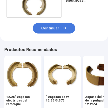
eléctricas
12.25x3.375
Continuar
Productos Recomendados
12,25" zapatas
” zapatas de rv
Zapata del re
eléctricas del
12.25*3.375
de la pulgada
remolque
12.25*4