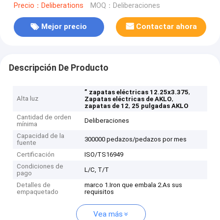
Precio：Deliberations
MOQ：Deliberaciones
Mejor precio
Contactar ahora
Descripción De Producto
,
” zapatas eléctricas 12.25x3.375
Alta luz
,
Zapatas eléctricas de AKLO
,
zapatas de 12
25 pulgadas AKLO
Cantidad de orden
Deliberaciones
mínima
Capacidad de la
300000 pedazos/pedazos por mes
fuente
Certificación
ISO/TS16949
Condiciones de
L/C, T/T
pago
Detalles de
marco 1.Iron que embala 2.As sus
empaquetado
requisitos
Vea más